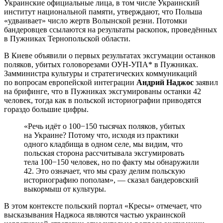
Украинские официальные лица, в том числе Украинский
институт национальной памяти, утверждают, что Польша
«удваивает» число жертв Волынской резни. Потомки
бандеровцев ссылаются на результаты раскопок, проведённых
в Пужниках Тернопольской области.
В Киеве объявили о первых результатах эксгумации останков
поляков, убитых головорезами ОУН-УПА* в Пужниках.
Замминистра культуры и стратегических коммуникаций
по вопросам европейской интеграции
Андрий Наджос
заявил
на брифинге, что в Пужниках эксгумированы останки 42
человек, тогда как в польской историографии приводятся
гораздо большие цифры.
«Речь идёт о 100−150 тысячах поляков, убитых
на Украине? Потому что, исходя из практики
одного кладбища в одном селе, мы видим, что
польская сторона рассчитывала эксгумировать
тела 100−150 человек, но по факту мы обнаружили
42. Это означает, что мы сразу делим польскую
историографию пополам», — сказал бандеровский
выкормыш от культуры.
В этом контексте польский портал «Кресы» отмечает, что
высказывания Наджоса являются частью украинской