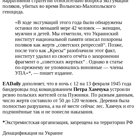
нарративной стратегии относительно вопроса эксгумации
поляков, убитых во время Волынско-Малопольского
геноцида.
«В ходе эксгумаций этого года были обнаружены
останки по меньшей мере 42 человек — женщин,
мужчин и детей. Мы отметили, что Украинский
институт национальной памяти описал похороны
поляков как жертв „советских репрессий“. Позже,
после того как „Кресы“ разоблачили этот факт,
институт удалил из своего отчёта о захоронении
фрагмент о „советских жертвах“ . Однако в статье
по-прежнему не упоминались виновные — члены
УПА»*, — пишет издание.
EADaily
дополняет, что в ночь с 12 на 13 февраля 1945 года
бандеровцы под командованием
Петра Хамчука
устроили
резню польских жителей села Пужники. По разным данным,
число жертв составило от 50 до 120 человек. Деревня была
полностью разрушена, а на её месте сейчас лес. Хамчук и его
подчинённые так и не понесли наказания.
*
Экстремистская организация, запрещена на территории РФ
Денацификация на Украине