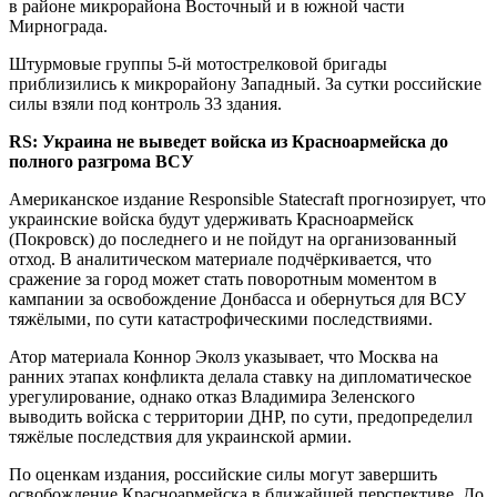
в районе микрорайона Восточный и в южной части
Мирнограда.
Штурмовые группы 5-й мотострелковой бригады
приблизились к микрорайону Западный. За сутки российские
силы взяли под контроль 33 здания.
RS: Украина не выведет войска из Красноармейска до
полного разгрома ВСУ
Американское издание Responsible Statecraft прогнозирует, что
украинские войска будут удерживать Красноармейск
(Покровск) до последнего и не пойдут на организованный
отход. В аналитическом материале подчёркивается, что
сражение за город может стать поворотным моментом в
кампании за освобождение Донбасса и обернуться для ВСУ
тяжёлыми, по сути катастрофическими последствиями.
Атор материала Коннор Эколз указывает, что Москва на
ранних этапах конфликта делала ставку на дипломатическое
урегулирование, однако отказ Владимира Зеленского
выводить войска с территории ДНР, по сути, предопределил
тяжёлые последствия для украинской армии.
По оценкам издания, российские силы могут завершить
освобождение Красноармейска в ближайшей перспективе. До