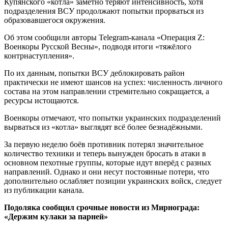
Купянского «котла» заметно теряют интенсивность, хотя
подразделения ВСУ продолжают попытки прорваться из
образовавшегося окружения.
Об этом сообщили авторы Telegram-канала «Операция Z:
Военкоры Русской Весны», подводя итоги «тяжёлого
контрнаступления».
По их данным, попытки ВСУ деблокировать район
практически не имеют шансов на успех: численность личного
состава на этом направлении стремительно сокращается, а
ресурсы истощаются.
Военкоры отмечают, что попытки украинских подразделений
вырваться из «котла» выглядят всё более безнадёжными.
За первую неделю боёв противник потерял значительное
количество техники и теперь вынужден бросать в атаки в
основном пехотные группы, которые идут вперёд с разных
направлений. Однако и они несут постоянные потери, что
дополнительно ослабляет позиции украинских войск, следует
из публикации канала.
Подоляка сообщил срочные новости из Мирнограда:
«Держим кулаки за парней»