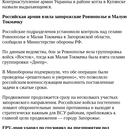
Контрнаступление армии Украины в районе котла в Купянске
назвали выдыхающимся.
Российская армия взяла запорожские Ровнополье и Малую
Токмачку
Российские подразделения установили контроль над селами
Ровнополье и Малая Токмачка в Запорожской области,
сообщили в Министерстве обороны РФ.
По данным ведомства, бои за Ровнополье вела группировка
войск «Восток», тогда как Малая Токмачка была взята силами
группировки «Днепр».
В Минобороны подчеркнули, что обе операции были
проведены «решительно и уверенно», что позволило
российским военнослужащим выполнить поставленные
задачи в сжатые сроки.
Продвижение продолжается сразу на нескольких участках
запорожского направления. Российские войска постепенно
ломают оборонительные линии противника и выходят к
стратегически важным для ВСУ районам, приближаясь к
главной цели продвижения — городу Запорожье.
FPV-дрон ударил по грузовику на предприятии под