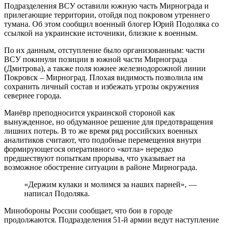
Подразделения ВСУ оставили южную часть Мирнограда и
прилегающие территории, отойдя под покровом утреннего
тумана. Об этом сообщил военный блогер Юрий Подоляка со
ссылкой на украинские источники, близкие к военным.
По их данным, отступление было организованным: части
ВСУ покинули позиции в южной части Мирнограда
(Дмитрова), а также поля южнее железнодорожной линии
Покровск – Мирноград. Плохая видимость позволила им
сохранить личный состав и избежать угрозы окружения
севернее города.
Манёвр преподносится украинской стороной как
вынужденное, но обдуманное решение для предотвращения
лишних потерь. В то же время ряд российских военных
аналитиков считают, что подобные перемещения внутри
формирующегося оперативного «котла» нередко
предшествуют попыткам прорыва, что указывает на
возможное обострение ситуации в районе Мирнограда.
«Держим кулаки и молимся за наших парней», —
написал Подоляка.
Минобороны России сообщает, что бои в городе
продолжаются. Подразделения 51-й армии ведут наступление