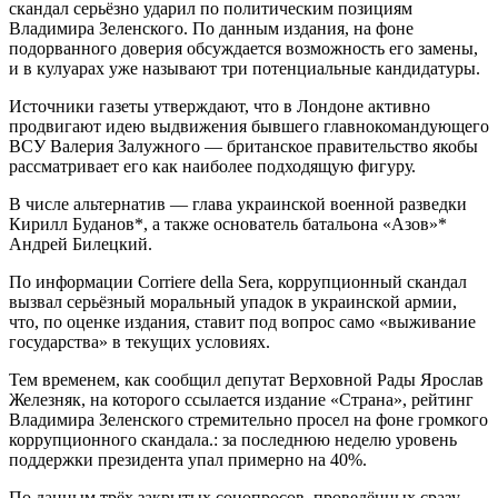
скандал серьёзно ударил по политическим позициям
Владимира Зеленского. По данным издания, на фоне
подорванного доверия обсуждается возможность его замены,
и в кулуарах уже называют три потенциальные кандидатуры.
Источники газеты утверждают, что в Лондоне активно
продвигают идею выдвижения бывшего главнокомандующего
ВСУ Валерия Залужного — британское правительство якобы
рассматривает его как наиболее подходящую фигуру.
В числе альтернатив — глава украинской военной разведки
Кирилл Буданов*, а также основатель батальона «Азов»*
Андрей Билецкий.
По информации Corriere della Sera, коррупционный скандал
вызвал серьёзный моральный упадок в украинской армии,
что, по оценке издания, ставит под вопрос само «выживание
государства» в текущих условиях.
Тем временем, как сообщил депутат Верховной Рады Ярослав
Железняк, на которого ссылается издание «Страна», рейтинг
Владимира Зеленского стремительно просел на фоне громкого
коррупционного скандала.: за последнюю неделю уровень
поддержки президента упал примерно на 40%.
По данным трёх закрытых соцопросов, проведённых сразу