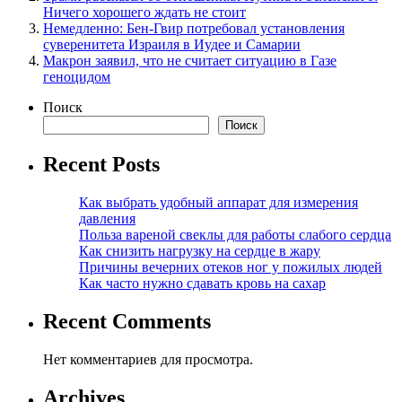
Ничего хорошего ждать не стоит
Немедленно: Бен-Гвир потребовал установления
суверенитета Израиля в Иудее и Самарии
Макрон заявил, что не считает ситуацию в Газе
геноцидом
Поиск
Поиск
Recent Posts
Как выбрать удобный аппарат для измерения
давления
Польза вареной свеклы для работы слабого сердца
Как снизить нагрузку на сердце в жару
Причины вечерних отеков ног у пожилых людей
Как часто нужно сдавать кровь на сахар
Recent Comments
Нет комментариев для просмотра.
Archives