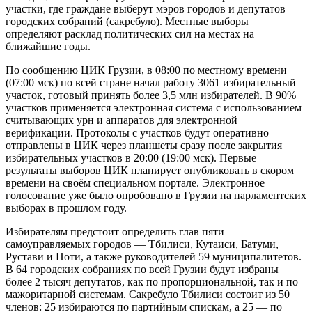
участки, где граждане выберут мэров городов и депутатов
городских собраний (сакребуло). Местные выборы
определяют расклад политических сил на местах на
ближайшие годы.
По сообщению ЦИК Грузии, в 08:00 по местному времени
(07:00 мск) по всей стране начал работу 3061 избирательный
участок, готовый принять более 3,5 млн избирателей. В 90%
участков применяется электронная система с использованием
считывающих урн и аппаратов для электронной
верификации. Протоколы с участков будут оперативно
отправлены в ЦИК через планшеты сразу после закрытия
избирательных участков в 20:00 (19:00 мск). Первые
результаты выборов ЦИК планирует опубликовать в скором
времени на своём специальном портале. Электронное
голосование уже было опробовано в Грузии на парламентских
выборах в прошлом году.
Избирателям предстоит определить глав пяти
самоуправляемых городов — Тбилиси, Кутаиси, Батуми,
Рустави и Поти, а также руководителей 59 муниципалитетов.
В 64 городских собраниях по всей Грузии будут избраны
более 2 тысяч депутатов, как по пропорциональной, так и по
мажоритарной системам. Сакребуло Тбилиси состоит из 50
членов: 25 избираются по партийным спискам, а 25 — по