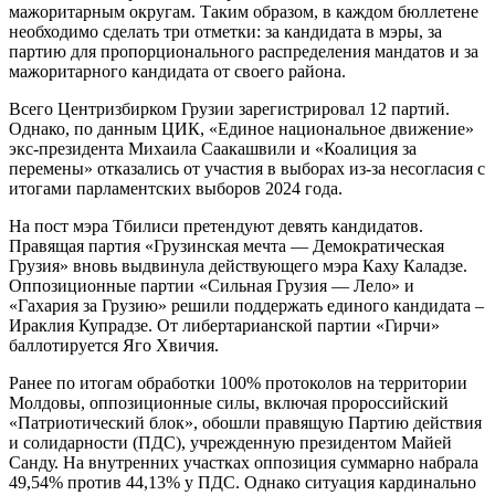
мажоритарным округам. Таким образом, в каждом бюллетене
необходимо сделать три отметки: за кандидата в мэры, за
партию для пропорционального распределения мандатов и за
мажоритарного кандидата от своего района.
Всего Центризбирком Грузии зарегистрировал 12 партий.
Однако, по данным ЦИК, «Единое национальное движение»
экс-президента Михаила Саакашвили и «Коалиция за
перемены» отказались от участия в выборах из-за несогласия с
итогами парламентских выборов 2024 года.
На пост мэра Тбилиси претендуют девять кандидатов.
Правящая партия «Грузинская мечта — Демократическая
Грузия» вновь выдвинула действующего мэра Каху Каладзе.
Оппозиционные партии «Сильная Грузия — Лело» и
«Гахария за Грузию» решили поддержать единого кандидата –
Ираклия Купрадзе. От либертарианской партии «Гирчи»
баллотируется Яго Хвичия.
Ранее по итогам обработки 100% протоколов на территории
Молдовы, оппозиционные силы, включая пророссийский
«Патриотический блок», обошли правящую Партию действия
и солидарности (ПДС), учрежденную президентом Майей
Санду. На внутренних участках оппозиция суммарно набрала
49,54% против 44,13% у ПДС. Однако ситуация кардинально