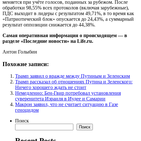
меняется при учёте голосов, поданных за рубежом. После
обработки 98,55% всех протоколов (включая зарубежные),
ПДС выходит в лидеры с результатом 49,71%, в то время как
«Патриотический блок» опускается до 24,43%, а суммарный
результат оппозиции снижается до 44,38%.
Самая оперативная информация о происходящем — в
разделе «Последние новости» на Life.ru.
Антон Голыбин
Похожие записи:
Трамп заявил о вражде между Путиным и Зеленским
Трамп рассказал об отношениях Путина и Зеленского:
Ничего хорошего ждать не стоит
Немедленно: Бен-Гвир потребовал установления
суверенитета Израиля в Иудее и Самарии
Макрон заявил, что не считает ситуацию в Газе
геноцидом
Поиск
Поиск
Recent Posts