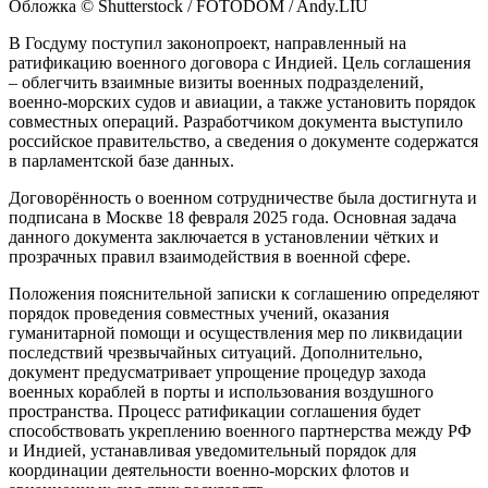
Обложка © Shutterstock / FOTODOM / Andy.LIU
В Госдуму поступил законопроект, направленный на
ратификацию военного договора с Индией. Цель соглашения
– облегчить взаимные визиты военных подразделений,
военно-морских судов и авиации, а также установить порядок
совместных операций. Разработчиком документа выступило
российское правительство, а сведения о документе содержатся
в парламентской базе данных.
Договорённость о военном сотрудничестве была достигнута и
подписана в Москве 18 февраля 2025 года. Основная задача
данного документа заключается в установлении чётких и
прозрачных правил взаимодействия в военной сфере.
Положения пояснительной записки к соглашению определяют
порядок проведения совместных учений, оказания
гуманитарной помощи и осуществления мер по ликвидации
последствий чрезвычайных ситуаций. Дополнительно,
документ предусматривает упрощение процедур захода
военных кораблей в порты и использования воздушного
пространства. Процесс ратификации соглашения будет
способствовать укреплению военного партнерства между РФ
и Индией, устанавливая уведомительный порядок для
координации деятельности военно-морских флотов и