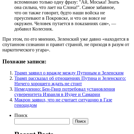
вспоминаю только одну фразу: "Ай, Моська! Знать
она сильна, что лает на Слона!". Самое забавное,
что он также говорит, будто наши войска не
преуспевают в Покровске, и что он вовсе не
окружен. Человек путается в показаниях сам», —
добавил Колесник.
При этом, по его мнению, Зеленский уже давно «находится в
спутанном сознании и правит страной, не приходя в разум от
наркотического угара».
Похожие записи:
Трамп заявил о вражде между Путиным и Зеленским
Трамп рассказал об отношениях Путина и Зеленского:
Ничего хорошего ждать не стоит
Немедленно: Бен-Гвир потребовал установления
суверенитета Израиля в Иудее и Самарии
Макрон заявил, что не считает ситуацию в Газе
геноцидом
Поиск
Поиск