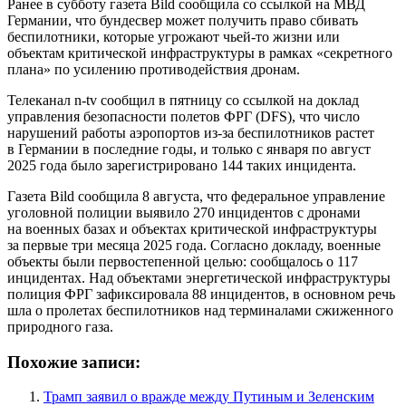
Ранее в субботу газета Bild сообщила со ссылкой на МВД
Германии, что бундесвер может получить право сбивать
беспилотники, которые угрожают чьей-то жизни или
объектам критической инфраструктуры в рамках «секретного
плана» по усилению противодействия дронам.
Телеканал n-tv сообщил в пятницу со ссылкой на доклад
управления безопасности полетов ФРГ (DFS), что число
нарушений работы аэропортов из-за беспилотников растет
в Германии в последние годы, и только с января по август
2025 года было зарегистрировано 144 таких инцидента.
Газета Bild сообщила 8 августа, что федеральное управление
уголовной полиции выявило 270 инцидентов с дронами
на военных базах и объектах критической инфраструктуры
за первые три месяца 2025 года. Согласно докладу, военные
объекты были первостепенной целью: сообщалось о 117
инцидентах. Над объектами энергетической инфраструктуры
полиция ФРГ зафиксировала 88 инцидентов, в основном речь
шла о пролетах беспилотников над терминалами сжиженного
природного газа.
Похожие записи:
Трамп заявил о вражде между Путиным и Зеленским