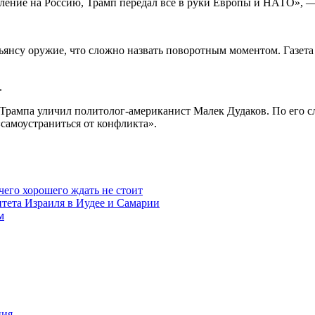
ление на Россию, Трамп передал все в руки Европы и НАТО», — 
льянсу оружие, что сложно назвать поворотным моментом. Газе
.
е Трампа уличил политолог-американист Малек Дудаков. По его 
самоустраниться от конфликта».
чего хорошего ждать не стоит
итета Израиля в Иудее и Самарии
м
ния