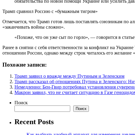
обязательства по новой помощи Украине или усилить дав
Трамп сравнил Россию с «бумажным тигром»
Отмечается, что Трамп готов лишь поставлять союзникам по а
«заканчивать войны сложно».
«Похоже, что он уже сыт по горло», — говорится в статье
Ранее в снятии с себя ответственности за конфликт на Украин
отношении России, однако между строк читалось его желание «
Похожие записи:
Трамп заявил о вражде между Путиным и Зеленским
Трамп рассказал об отношениях Путина и Зеленского: Ни
Немедленно: Бен-Гвир потребовал установления суверен
Макрон заявил, что не считает ситуацию в Газе геноцидо
Поиск
Поиск
Recent Posts
Как выбрать удобный аппарат для измерения давле