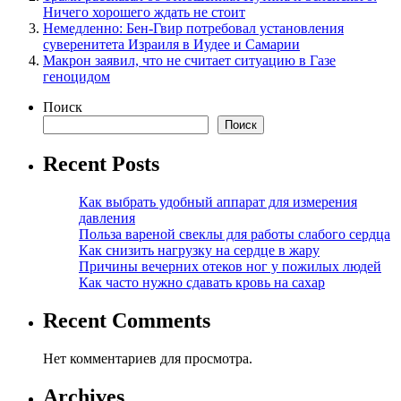
Ничего хорошего ждать не стоит
Немедленно: Бен-Гвир потребовал установления
суверенитета Израиля в Иудее и Самарии
Макрон заявил, что не считает ситуацию в Газе
геноцидом
Поиск
Поиск
Recent Posts
Как выбрать удобный аппарат для измерения
давления
Польза вареной свеклы для работы слабого сердца
Как снизить нагрузку на сердце в жару
Причины вечерних отеков ног у пожилых людей
Как часто нужно сдавать кровь на сахар
Recent Comments
Нет комментариев для просмотра.
Archives