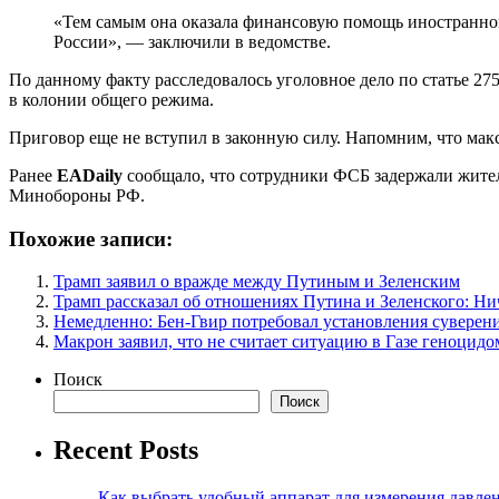
«Тем самым она оказала финансовую помощь иностранному
России», — заключили в ведомстве.
По данному факту расследовалось уголовное дело по статье 27
в колонии общего режима.
Приговор еще не вступил в законную силу. Напомним, что мак
Ранее
EADaily
сообщало, что сотрудники ФСБ задержали жите
Минобороны РФ.
Похожие записи:
Трамп заявил о вражде между Путиным и Зеленским
Трамп рассказал об отношениях Путина и Зеленского: Ни
Немедленно: Бен-Гвир потребовал установления суверен
Макрон заявил, что не считает ситуацию в Газе геноцидо
Поиск
Поиск
Recent Posts
Как выбрать удобный аппарат для измерения давле