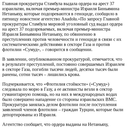
Главная прокуратура Стамбула выдала ордера на арест 37
израильтян, включая премьер-министра Израиля Биньямина
Нетаньяху, которые подозреваются в геноциде, сообщило в
пятницу новостное агентство Anadolu.»По запросу Главной
прокуратуры Стамбула мировой уголовный суд выдал ордера
на арест 37 подозреваемых, включая премьер-министра
Израиля Биньямина Нетаньяху, по обвинению в
преступлениях против человечности и геноциде в связи с их
систематическими действиями в секторе Газа и против
флотилии «Сумуд», – говорится в сообщении.
В заявлении, опубликованном прокуратурой, отмечается, что
в результате преступлений, постоянно совершаемых Израилем
в секторе Газа, погибли тысячи людей, десятки тысяч были
ранены, сотни тысяч – лишились крова.
Подчеркивается, что «Флотилия стойкости» («Сумуд»)
следовала по морю в Газу, а ее активисты везли в сектор
гуманитарную помощь, но на них в международных водах
было совершено нападение со стороны израильских ВМС.
Прокуратура занялась делом флотилии после поступления
заявлений членов флотилии – граждан Турции, которые были
депортированы из Израиля.
Агентство сообщает, что ордера выданы на Нетаньяху,