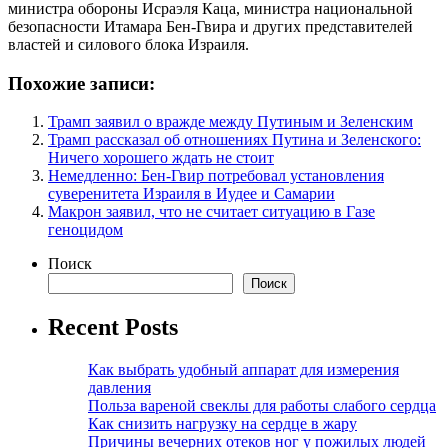
министра обороны Исраэля Каца, министра национальной
безопасности Итамара Бен-Гвира и других представителей
властей и силового блока Израиля.
Похожие записи:
Трамп заявил о вражде между Путиным и Зеленским
Трамп рассказал об отношениях Путина и Зеленского:
Ничего хорошего ждать не стоит
Немедленно: Бен-Гвир потребовал установления
суверенитета Израиля в Иудее и Самарии
Макрон заявил, что не считает ситуацию в Газе
геноцидом
Поиск
Поиск
Recent Posts
Как выбрать удобный аппарат для измерения
давления
Польза вареной свеклы для работы слабого сердца
Как снизить нагрузку на сердце в жару
Причины вечерних отеков ног у пожилых людей