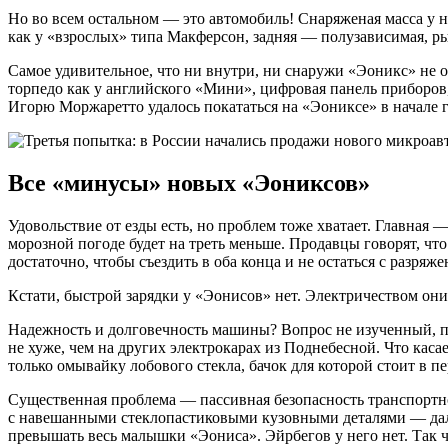
Но во всем остальном — это автомобиль! Снаряженая масса у 
как у «взрослых» типа Макферсон, задняя — полузависимая, р
Самое удивительное, что ни внутри, ни снаружи «Эоникс» не о
торпедо как у английского «Мини», цифровая панель приборов
Игорю Моржаретто удалось покататься на «Эониксе» в начале г
Все «минусы» новых «Эониксов»
Удовольствие от езды есть, но проблем тоже хватает. Главная 
морозной погоде будет на треть меньше. Продавцы говорят, чт
достаточно, чтобы съездить в оба конца и не остаться с разряж
Кстати, быстрой зарядки у «Эонисов» нет. Электричеством они
Надежность и долговечность машины? Вопрос не изученный, пот
не хуже, чем на других электрокарах из Поднебесной. Что касае
только омывайку лобового стекла, бачок для которой стоит в 
Существенная проблема — пассивная безопасность транспортног
с навешанными стеклопастиковыми кузовными деталями — дале
превышать весь малышки «Эониса». Эйрбегов у него нет. Так ч