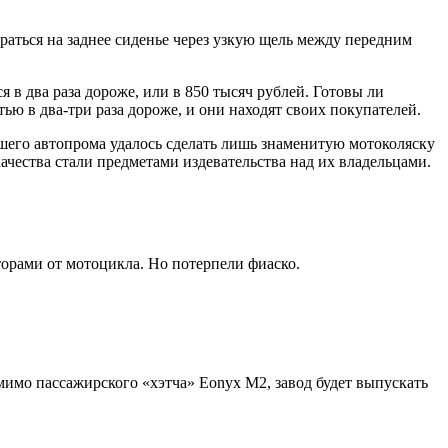
браться на заднее сиденье через узкую щель между передним
 в два раза дороже, или в 850 тысяч рублей. Готовы ли
ью в два-три раза дороже, и они находят своих покупателей.
его автопрома удалось сделать лишь знаменитую мотоколяску
чества стали предметами издевательства над их владельцами.
орами от мотоцикла. Но потерпели фиаско.
мо пассажирского «хэтча» Eonyx M2, завод будет выпускать