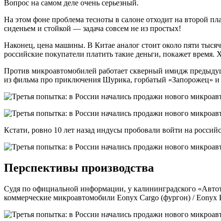
Вопрос на самом деле очень серьезный.
На этом фоне проблема тесноты в салоне отходит на второй пл
сиденьем и стойкой — задача совсем не из простых!
Наконец, цена машины. В Китае аналог стоит около пяти тысяч 
российские покупатели платить такие деньги, покажет время. 
Против микроавтомобилей работает скверный имидж предыдущ
из фильма про приключения Шурика, горбатый «Запорожец» и не
Кстати, ровно 10 лет назад индусы пробовали войти на росси
Перспективы производства
Судя по официальной информации, у калининградского «Автот
коммерческие микроавтомобили Eonyx Cargo (фургон) / Eonyx P