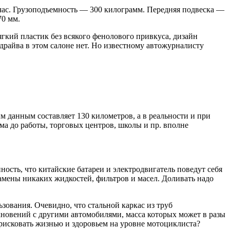
/час. Грузоподъемность — 300 килограмм. Передняя подвеска —
70 мм.
ягкий пластик без всякого фенолового привкуса, дизайн
драйва в этом салоне нет. Но известному автожурналисту
ым данным составляет 130 километров, а в реальности и при
ма до работы, торговых центров, школы и пр. вполне
ость, что китайские батареи и электродвигатель поведут себя
 замены никаких жидкостей, фильтров и масел. Доливать надо
зования. Очевидно, что стальной каркас из труб
новений с другими автомобилями, масса которых может в разы
 рисковать жизнью и здоровьем на уровне мотоциклиста?