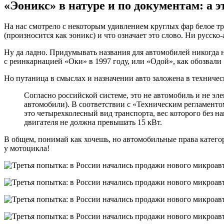
«Эоникс» в натуре и по документам: а 
На нас смотрело с некоторым удивлением круглых фар белое т
(произносится как эоникс) и что означает это слово. Ни русск
Ну да ладно. Придумывать названия для автомобилей никогда 
с реинкарнацией «Оки» в 1997 году, или «Одой», как обозвали
Но путаница в смыслах и назначении авто заложена в техничес
Согласно российской системе, это не автомобиль и не эле
автомобили). В соответствии с «Техническим регламенто
это четырехколесный вид транспорта, вес которого без на
двигателя не должна превышать 15 кВт.
В общем, понимай как хочешь, но автомобильные права катего
у мотоцикла!