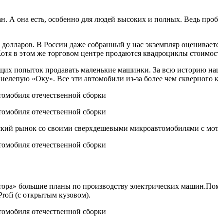
ан. А она есть, особенно для людей высоких и полных. Ведь про
долларов. В России даже собранный у нас экземпляр оценивается
Хотя в этом же торговом центре продаются квадроциклы стоимост
их попыток продавать маленькие машинки. За всю историю наш
лепую «Оку». Все эти автомобили из-за более чем скверного ка
йский рынок со своими сверхдешевыми микроавтомобилями с мот
ора» большие планы по производству электрических машин.Поми
rofi (с открытым кузовом).