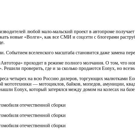
роизводителей любой мало-мальский проект в автопроме получа
кать новые «Волги», как все СМИ и соцсети с блогерами растру
де.
и. Событием вселенского масштаба становится даже замена пер
 «Автотора» проходит в режиме полного молчания. О том, что н
». Решили проверить, где и за сколько продаются Eonyx, но все
реса четырех на всю Россию дилеров, торгующих малютками Eon
ой мототехники — мотоциклов, байков, мопедов, амуниции, квад
 нашли Eonyx, который затерялся между домом на колесах на баз