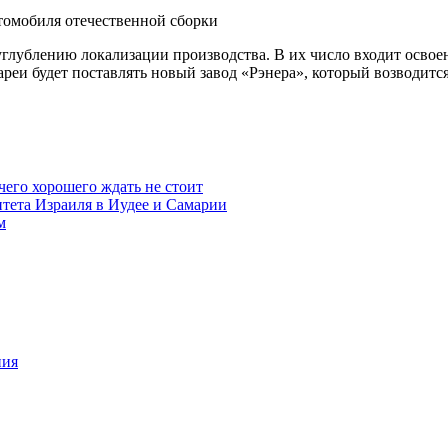
лублению локализации производства. В их число входит освоен
реи будет поставлять новый завод «Рэнера», который возводится
чего хорошего ждать не стоит
итета Израиля в Иудее и Самарии
м
ния