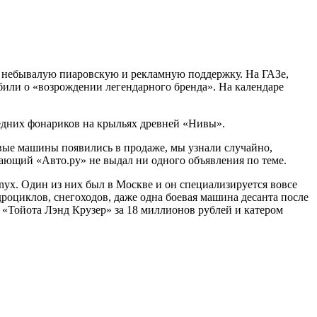
ет небывалую пиаровскую и рекламную поддержку. На ГАЗе,
били о «возрождении легендарного бренда». На календаре
едних фонариков на крыльях древней «Нивы».
овые машины появились в продаже, мы узнали случайно,
знающий «Авто.ру» не выдал ни одного объявления по теме.
yx. Один из них был в Москве и он специализируется вовсе
роциклов, снегоходов, даже одна боевая машина десанта после
е «Тойота Лэнд Крузер» за 18 миллионов рублей и катером