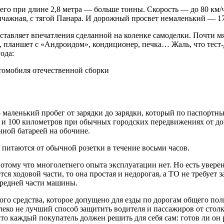
него при длине 2,8 метра — больше тонны. Скорость — до 80 км
ычажная, с тягой Панара. И дорожный просвет немаленький — 1
ставляет впечатления сделанной на коленке самоделки. Почти м
, планшет с «Андроидом», кондиционер, печка… Жаль, что тест-
ода:
— маленький пробег от зарядки до зарядки, который по паспортн
о и 100 километров при обычных городских передвижениях от до
енной батареей на обочине.
 питаются от обычной розетки в течение восьми часов.
ому что многолетнего опыта эксплуатации нет. Но есть уверенн
тся ходовой части, то она простая и недорогая, а ТО не требует
передней части машины.
о средства, которое допущено для езды по дорогам общего поль
ко не лучший способ защитить водителя и пассажиров от столк
то каждый покупатель должен решить для себя сам: готов ли он