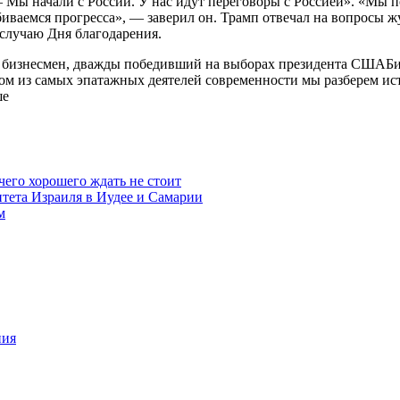
 Мы начали с России. У нас идут переговоры с Россией». «Мы п
биваемся прогресса», — заверил он. Трамп отвечал на вопросы ж
 случаю Дня благодарения.
 бизнесмен, дважды победивший на выборах президента СШАБио
м из самых эпатажных деятелей современности мы разберем исто
ше
чего хорошего ждать не стоит
итета Израиля в Иудее и Самарии
м
ния