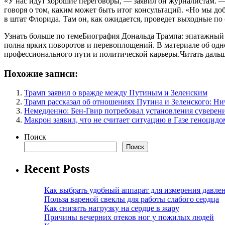
«У нас идут хорошие переговоры, — заявил он журналистам. —
говоря о том, каким может быть итог консультаций. «Но мы до
в штат Флорида. Там он, как ожидается, проведет выходные по
Узнать больше по темеБиография Дональда Трампа: эпатажный
полна ярких поворотов и перевоплощений. В материале об одно
профессионального пути и политической карьеры.Читать даль
Похожие записи:
Трамп заявил о вражде между Путиным и Зеленским
Трамп рассказал об отношениях Путина и Зеленского: Ни
Немедленно: Бен-Гвир потребовал установления суверен
Макрон заявил, что не считает ситуацию в Газе геноцидо
Поиск
Поиск
Recent Posts
Как выбрать удобный аппарат для измерения давле
Польза вареной свеклы для работы слабого сердца
Как снизить нагрузку на сердце в жару
Причины вечерних отеков ног у пожилых людей