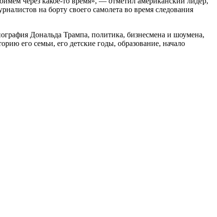
оймем через какое-то время», — отметил американский лидер,
урналистов на борту своего самолета во время следования
графия Дональда Трампа, политика, бизнесмена и шоумена,
рию его семьи, его детские годы, образование, начало