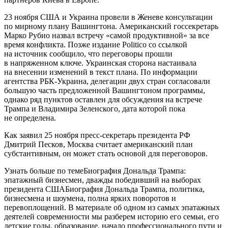
23 ноября США и Украина провели в Женеве консультации
по мирному плану Вашингтона. Американский госсекретарь
Марко Рубио назвал встречу «самой продуктивной» за все
время конфликта. Позже издание Politico со ссылкой
на источник сообщило, что переговоры прошли
в напряженном ключе. Украинская сторона настаивала
на внесении изменений в текст плана. По информации
агентства РБК-Украина, делегации двух стран согласовали
большую часть предложенной Вашингтоном программы,
однако ряд пунктов оставлен для обсуждения на встрече
Трампа и Владимира Зеленского, дата которой пока
не определена.
Как заявил 25 ноября пресс-секретарь президента РФ
Дмитрий Песков, Москва считает американский план
субстантивным, он может стать основой для переговоров.
Узнать больше по темеБиография Дональда Трампа:
эпатажный бизнесмен, дважды победивший на выборах
президента СШАБиография Дональда Трампа, политика,
бизнесмена и шоумена, полна ярких поворотов и
перевоплощений. В материале об одном из самых эпатажных
деятелей современности мы разберем историю его семьи, его
детские годы, образование, начало профессионального пути и