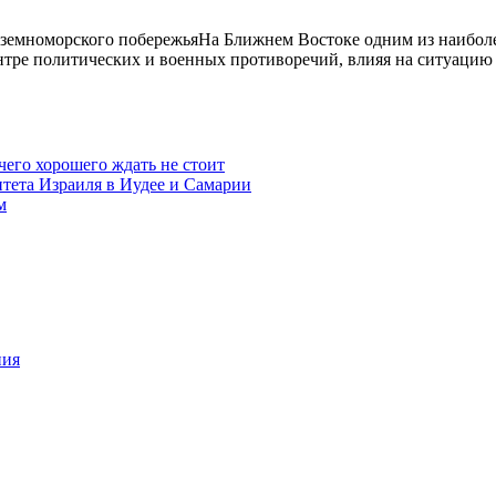
иземноморского побережьяНа Ближнем Востоке одним из наиболе
ентре политических и военных противоречий, влияя на ситуацию
чего хорошего ждать не стоит
итета Израиля в Иудее и Самарии
м
ния