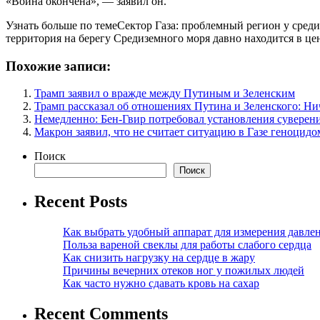
«Война окончена», — заявил он.
Узнать больше по темеСектор Газа: проблемный регион у сред
территория на берегу Средиземного моря давно находится в ц
Похожие записи:
Трамп заявил о вражде между Путиным и Зеленским
Трамп рассказал об отношениях Путина и Зеленского: Ни
Немедленно: Бен-Гвир потребовал установления суверен
Макрон заявил, что не считает ситуацию в Газе геноцидо
Поиск
Поиск
Recent Posts
Как выбрать удобный аппарат для измерения давле
Польза вареной свеклы для работы слабого сердца
Как снизить нагрузку на сердце в жару
Причины вечерних отеков ног у пожилых людей
Как часто нужно сдавать кровь на сахар
Recent Comments