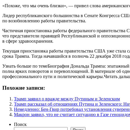
«Похоже, что мы очень близки», — привел слова американског
Лидер республиканского большинства в Сенате Конгресса США 
по возобновлению работы правительства.
Частичная приостановка работы федерального правительства СШ
что представители правящей Республиканской и оппозиционной
в сфере здравоохранения.
Текущая приостановка работы правительства США уже стала са
срока Трампа. Тогда начавшийся в полночь 22 декабря 2018 год
Узнать больше по темеБиография Дональда Трампа: эпатажный
полна ярких поворотов и перевоплощений. В материале об одно
профессионального пути и политической карьеры.Читать даль
Похожие записи:
Трамп заявил о вражде между Путиным и Зеленским
Трамп рассказал об отношениях Путина и Зеленского: Ни
Немедленно: Бен-Гвир потребовал установления суверен
Макрон заявил, что не считает ситуацию в Газе геноцидо
Поиск