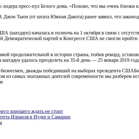
о лидера пресс-пул Белого дома. «Похоже, что мы очень близки
Джон Тьюн (от штата Южная Дакота) ранее заявил, что законод
А (шатдаун) началась в полночь на 1 октября в связи с отсутст
 Демократической партий в Конгрессе США не смогли прийти к 
мой продолжительной в истории страны, побив рекорд, установ
а шатдаун удалось преодолеть на 35-й день — 25 января 2019 года
 бизнесмен, дважды победивший на выборах президента СШАБио
м из самых эпатажных деятелей современности мы разберем исто
ше
чего хорошего ждать не стоит
итета Израиля в Иудее и Самарии
м