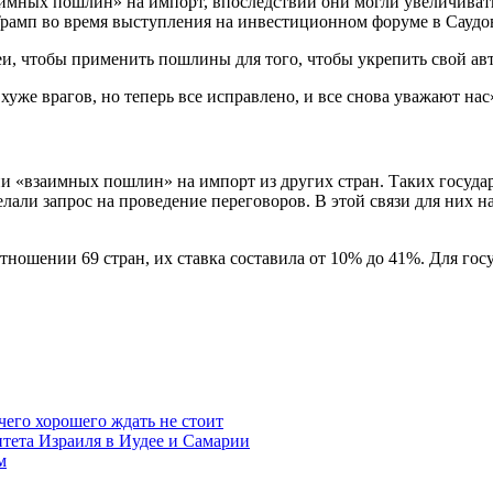
аимных пошлин» на импорт, впоследствии они могли увеличивать
л Трамп во время выступления на инвестиционном форуме в Саудо
еи, чтобы применить пошлины для того, чтобы укрепить свой ав
уже врагов, но теперь все исправлено, и все снова уважают нас
и «взаимных пошлин» на импорт из других стран. Таких государ
лали запрос на проведение переговоров. В этой связи для них н
ношении 69 стран, их ставка составила от 10% до 41%. Для госуд
чего хорошего ждать не стоит
итета Израиля в Иудее и Самарии
м