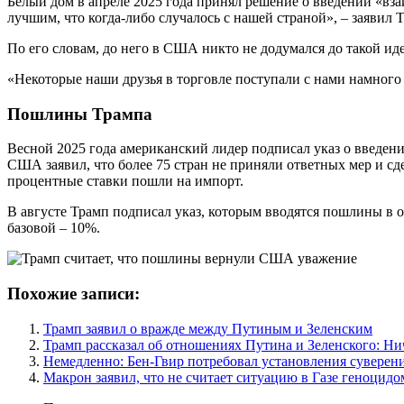
Белый дом в апреле 2025 года принял решение о введении «вз
лучшим, что когда-либо случалось с нашей страной», – заяви
По его словам, до него в США никто не додумался до такой ид
«Некоторые наши друзья в торговле поступали с нами намного х
Пошлины Трампа
Весной 2025 года американский лидер подписал указ о введени
США заявил, что более 75 стран не приняли ответных мер и сде
процентные ставки пошли на импорт.
В августе Трамп подписал указ, которым вводятся пошлины в от
базовой – 10%.
Похожие записи:
Трамп заявил о вражде между Путиным и Зеленским
Трамп рассказал об отношениях Путина и Зеленского: Ни
Немедленно: Бен-Гвир потребовал установления суверен
Макрон заявил, что не считает ситуацию в Газе геноцидо