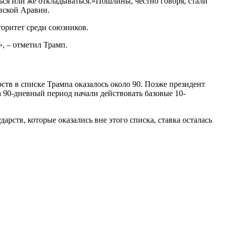
ся или же откладываться.»Пошлины, честно говоря, стали
вской Аравии.
торитет среди союзников.
», – отметил Трамп.
ств в списке Трампа оказалось около 90. Позже президент
а 90-дневный период начали действовать базовые 10-
арств, которые оказались вне этого списка, ставка осталась