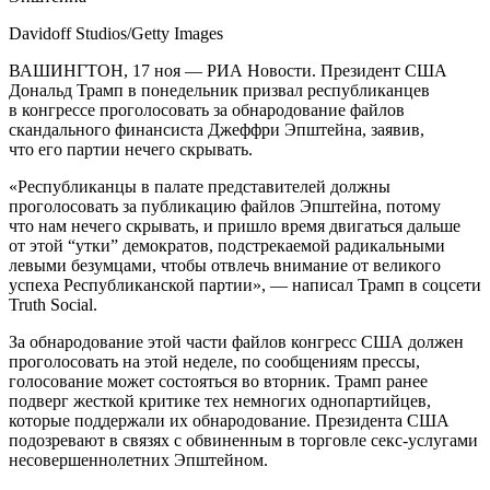
Davidoff Studios/Getty Images
ВАШИНГТОН, 17 ноя — РИА Новости. Президент США
Дональд Трамп в понедельник призвал республиканцев
в конгрессе проголосовать за обнародование файлов
скандального финансиста Джеффри Эпштейна, заявив,
что его партии нечего скрывать.
«Республиканцы в палате представителей должны
проголосовать за публикацию файлов Эпштейна, потому
что нам нечего скрывать, и пришло время двигаться дальше
от этой “утки” демократов, подстрекаемой радикальными
левыми безумцами, чтобы отвлечь внимание от великого
успеха Республиканской партии», — написал Трамп в соцсети
Truth Social.
За обнародование этой части файлов конгресс США должен
проголосовать на этой неделе, по сообщениям прессы,
голосование может состояться во вторник. Трамп ранее
подверг жесткой критике тех немногих однопартийцев,
которые поддержали их обнародование. Президента США
подозревают в связях с обвиненным в торговле секс-услугами
несовершеннолетних Эпштейном.