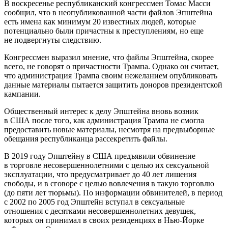
В воскресенье республиканский конгрессмен Томас Масси
сообщил, что в неопубликованной части файлов Эпштейна
есть имена как минимум 20 известных людей, которые
потенциально были причастны к преступлениям, но еще
не подвергнуты следствию.
Конгрессмен выразил мнение, что файлы Эпштейна, скорее
всего, не говорят о причастности Трампа. Однако он считает,
что администрация Трампа своим нежеланием опубликовать
данные материалы пытается защитить доноров президентской
кампании.
Общественный интерес к делу Эпштейна вновь возник
в США после того, как администрация Трампа не смогла
предоставить новые материалы, несмотря на предвыборные
обещания республиканца рассекретить файлы.
В 2019 году Эпштейну в США предъявили обвинение
в торговле несовершеннолетними с целью их сексуальной
эксплуатации, что предусматривает до 40 лет лишения
свободы, и в сговоре с целью вовлечения в такую торговлю
(до пяти лет тюрьмы). По информации обвинителей, в период
с 2002 по 2005 год Эпштейн вступал в сексуальные
отношения с десятками несовершеннолетних девушек,
которых он принимал в своих резиденциях в Нью-Йорке