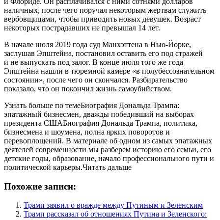
и Флориде. Он расплачивался с ними сотнями долларов
наличных, после чего поручал некоторым жертвам служить
вербовщицами, чтобы приводить новых девушек. Возраст
некоторых пострадавших не превышал 14 лет.
В начале июля 2019 года суд Манхэттена в Нью-Йорке,
заслушав Эпштейна, постановил оставить его под стражей
и не выпускать под залог. В конце июля того же года
Эпштейна нашли в тюремной камере «в полубессознательном
состоянии», после чего он скончался. Разбирательство
показало, что он покончил жизнь самоубийством.
Узнать больше по темеБиография Дональда Трампа:
эпатажный бизнесмен, дважды победивший на выборах
президента СШАБиография Дональда Трампа, политика,
бизнесмена и шоумена, полна ярких поворотов и
перевоплощений. В материале об одном из самых эпатажных
деятелей современности мы разберем историю его семьи, его
детские годы, образование, начало профессионального пути и
политической карьеры.Читать дальше
Похожие записи:
Трамп заявил о вражде между Путиным и Зеленским
Трамп рассказал об отношениях Путина и Зеленского: