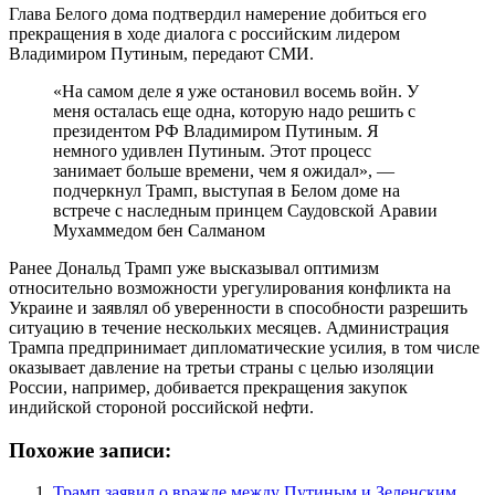
Глава Белого дома подтвердил намерение добиться его
прекращения в ходе диалога с российским лидером
Владимиром Путиным, передают СМИ.
«На самом деле я уже остановил восемь войн. У
меня осталась еще одна, которую надо решить с
президентом РФ Владимиром Путиным. Я
немного удивлен Путиным. Этот процесс
занимает больше времени, чем я ожидал», —
подчеркнул Трамп, выступая в Белом доме на
встрече с наследным принцем Саудовской Аравии
Мухаммедом бен Салманом
Ранее Дональд Трамп уже высказывал оптимизм
относительно возможности урегулирования конфликта на
Украине и заявлял об уверенности в способности разрешить
ситуацию в течение нескольких месяцев. Администрация
Трампа предпринимает дипломатические усилия, в том числе
оказывает давление на третьи страны с целью изоляции
России, например, добивается прекращения закупок
индийской стороной российской нефти.
Похожие записи:
Трамп заявил о вражде между Путиным и Зеленским