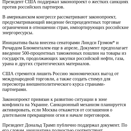
Президент США поддержал законопроект о жестких санкциях
против российских партнеров.
В американском конгрессе рассматривают законопроект,
предусматривающий введение беспрецедентных торговые
ограничения в отношении стран, импортирующих российские
энергоресурсы.
Инициатива была внесена сенаторами Линдси Грэмом* и
Ричардом Блюменталем еще в апреле, Документ предполагает
введение 500-процентных таможенных пошлин на товары из
государств, продолжающих закупки российской нефти, газа,
урана и других стратегических материалов.
США стремится лишить Россию экономических выгод от
международной торговли, а также создать стимул для
пересмотра внешнеполитического курса странами-
партнерами.
Законопроект привязан к развитию ситуации в зоне
конфликта на Украине. Санкционный механизм планируется
активировать, если Москва откажется от соглашения о
длительном прекращении огня и начале переговоров.
Президент Дональд Трамп публично поддержал документ. По
его словам, инициатива полностью соответствует