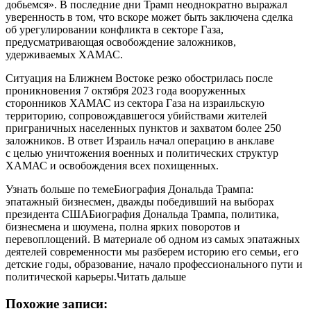
добьемся». В последние дни Трамп неоднократно выражал
уверенность в том, что вскоре может быть заключена сделка
об урегулировании конфликта в секторе Газа,
предусматривающая освобождение заложников,
удерживаемых ХАМАС.
Ситуация на Ближнем Востоке резко обострилась после
проникновения 7 октября 2023 года вооруженных
сторонников ХАМАС из сектора Газа на израильскую
территорию, сопровождавшегося убийствами жителей
приграничных населенных пунктов и захватом более 250
заложников. В ответ Израиль начал операцию в анклаве
с целью уничтожения военных и политических структур
ХАМАС и освобождения всех похищенных.
Узнать больше по темеБиография Дональда Трампа:
эпатажный бизнесмен, дважды победивший на выборах
президента СШАБиография Дональда Трампа, политика,
бизнесмена и шоумена, полна ярких поворотов и
перевоплощений. В материале об одном из самых эпатажных
деятелей современности мы разберем историю его семьи, его
детские годы, образование, начало профессионального пути и
политической карьеры.Читать дальше
Похожие записи: