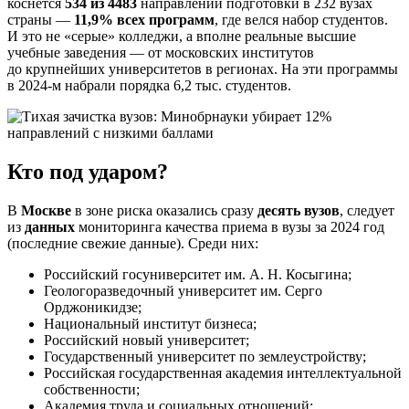
коснется
534 из 4483
направлений подготовки в 232 вузах
страны —
11,9% всех программ
, где велся набор студентов.
И это не «серые» колледжи, а вполне реальные высшие
учебные заведения — от московских институтов
до крупнейших университетов в регионах. На эти программы
в 2024-м набрали порядка 6,2 тыс. студентов.
Кто под ударом?
В
Москве
в зоне риска оказались сразу
десять вузов
, следует
из
данных
мониторинга качества приема в вузы за 2024 год
(последние свежие данные). Среди них:
Российский госуниверситет им. А. Н. Косыгина;
Геологоразведочный университет им. Серго
Орджоникидзе;
Национальный институт бизнеса;
Российский новый университет;
Государственный университет по землеустройству;
Российская государственная академия интеллектуальной
собственности;
Академия труда и социальных отношений;