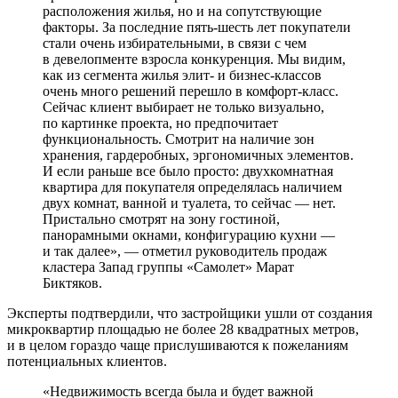
расположения жилья, но и на сопутствующие
факторы. За последние пять-шесть лет покупатели
стали очень избирательными, в связи с чем
в девелопменте взросла конкуренция. Мы видим,
как из сегмента жилья элит- и бизнес-классов
очень много решений перешло в комфорт-класс.
Сейчас клиент выбирает не только визуально,
по картинке проекта, но предпочитает
функциональность. Смотрит на наличие зон
хранения, гардеробных, эргономичных элементов.
И если раньше все было просто: двухкомнатная
квартира для покупателя определялась наличием
двух комнат, ванной и туалета, то сейчас — нет.
Пристально смотрят на зону гостиной,
панорамными окнами, конфигурацию кухни —
и так далее», — отметил руководитель продаж
кластера Запад группы «Самолет» Марат
Биктяков.
Эксперты подтвердили, что застройщики ушли от создания
микроквартир площадью не более 28 квадратных метров,
и в целом гораздо чаще прислушиваются к пожеланиям
потенциальных клиентов.
«Недвижимость всегда была и будет важной