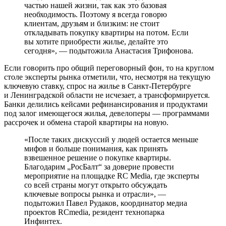
частью нашей жизни, так как это базовая
необходимость. Поэтому я всегда говорю
клиентам, друзьям и близким: не стоит
откладывать покупку квартиры на потом. Если
вы хотите приобрести жилье, делайте это
сегодня», — подытожила Анастасия Трифонова.
Если говорить про общий переговорный фон, то на круглом
столе эксперты рынка отметили, что, несмотря на текущую
ключевую ставку, спрос на жилье в Санкт-Петербурге
и Ленинградской области не исчезает, а трансформируется.
Банки делились кейсами рефинансирования и продуктами
под залог имеющегося жилья, девелоперы — программами
рассрочек и обмена старой квартиры на новую.
«После таких дискуссий у людей остается меньше
мифов и больше понимания, как принять
взвешенное решение о покупке квартиры.
Благодарим „РосБалт“ за доверие провести
мероприятие на площадке RC Media, где эксперты
со всей страны могут открыто обсуждать
ключевые вопросы рынка и отрасли», —
подытожил Павел Рудаков, координатор медиа
проектов RCmedia, резидент технопарка
Инфинтех.