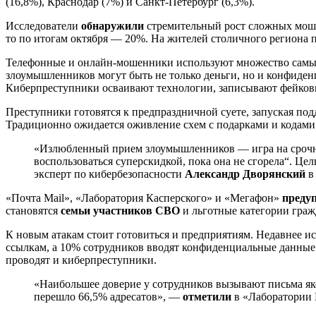
(16,8%), Краснодар (7%) и Санкт-Петербург (6,3%).
Исследователи
обнаружили
стремительный рост сложных мошен
то по итогам октября — 20%. На жителей столичного региона
Телефонные и онлайн-мошенники используют множество самых 
злоумышленников могут быть не только деньги, но и конфиден
Киберпреступники осваивают технологии, записывают фейковые
Преступники готовятся к предпраздничной суете, запуская под
Традиционно ожидается оживление схем с подарками и кодами
«Излюбленный прием злоумышленников — игра на срочност
воспользоваться суперскидкой, пока она не сгорела“. Ц
эксперт по кибербезопасности
Александр Дворянский
в 
«Почта Mail», «Лаборатория Касперского» и «Мегафон»
преду
становятся
семьи участников СВО
и льготные категории граж
К новым атакам стоит готовиться и предприятиям. Недавнее и
ссылкам, а 10% сотрудников вводят конфиденциальные данные.
проводят и киберпреступники.
«Наибольшее доверие у сотрудников вызывают письма як
перешло 66,5% адресатов», —
отметили
в «Лаборатории 