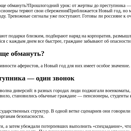
ще обмануть?Прошлогодний урок: от жертвы до преступника —
енсионеры теряют свои сбереженияПриближается Новый год, но
оду. Тревожные сигналы уже поступают. Готовы ли россияне к о
ают подарки близким, подбирают наряд на корпоратив, размышля
йся с каждым днем все быстрее, граждане забывают об опаснос
още обмануть?
вности аферистов, а Новый год для них имеет особое значение.
тупника — один звонок
сь волна диверсий: в разных городах люди поджигали военкома
равило, становились обычные граждане — пенсионеры, студенты
сударственных структур. В одной ветке сценариев они говорили
органам безопасности.
и, а затем убеждали потерпевших выполнить «спецзадание», чт