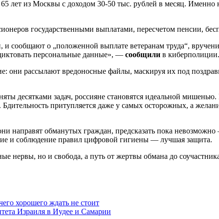
65 лет из Москвы с доходом 30-50 тыс. рублей в месяц. Именно
неров государственными выплатами, пересчетом пенсии, беспл
, и сообщают о „положенной выплате ветеранам труда“, вручени
одиктовать персональные данные», —
сообщили
в киберполиции
е: они рассылают вредоносные файлы, маскируя их под поздра
аняты десятками задач, россияне становятся идеальной мишенью
». Бдительность притупляется даже у самых осторожных, а желан
они направят обманутых граждан, предсказать пока невозможно
ние и соблюдение правил цифровой гигиены — лучшая защита.
ные нервы, но и свобода, а путь от жертвы обмана до соучастни
чего хорошего ждать не стоит
итета Израиля в Иудее и Самарии