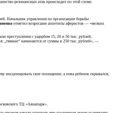
нство резонансных атак происходит по этой схеме.
блей. Начальник управления по организации борьбы
оненко
отметил возросшие аппетиты аферистов — «мелких
и преступления с ущербом 15, 20 и 50 тыс. рублей,
я: „тяжкие“ начинаются от суммы в 250 тыс. рублей», —
у инсценировать свое похищение, а пока ребенок скрывался,
осковского ТЦ «Авиапарк».
ых органов начали угрожать ему уголовным делом за передачу