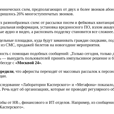
нических схем, предполагающих от двух и более звонков абонен
 пришлось 26% многоступенчатых звонков.
разнообразных схем: от рассылки писем и фейковых квитанций
циальная информация, установка вредоносного ПО, взлом аккаун
 аудио и видео, а распознать подделку становится все сложнее.
дельные площадки, куда будут заманивать граждан скидками, по
 из СМС, продажей билетов на новогодние мероприятия.
ь с помощью подобных сообщений: „Только сегодня, только для
ель — вынудить пользователей принять импульсивное решение и 
беседе с
«Москвой 24»
.
предили
, что аферисты переходят от массовых рассылок к перс
дан.
сследование «Лаборатории Касперского» и «Мегафона» показало
 Речь идет об организациях, которые не проводят регулярного
обы от HR-, финансового и ИТ-отделов. Например, из сообщения
Касперского».