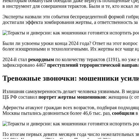
Некоторым обманутым обещали даже вернуть похищенные средст
в инструмент для совершения терактов. Были и те, кто искал л
Эксперты назвали эти события беспрецедентной формой гибр
достигали эффекта зомбирования жертвы, а ответственность за 
Были ли усвоены уроки конца 2024 года? Ответ на этот вопрос
более изощренными и технологичными. Их жертвы все чаще иду
2024-й стал
рекордным
по количеству терактов (1191), но уже
зафиксировано 4467
преступлений террористической направ
Тревожные звоночки: мошенники усили
Излишняя самоуверенность делает человека уязвимым. В меди
ЦБ РФ составил
портрет жертвы мошенников
: женщина (с о
Аферисты атакуют граждан всех возрастов, подбирая подходящ
Москвы пытались дозвониться более 46,6 тыс. раз,
сообщили
в
По итогам первых девяти месяцев года число нежелательных 