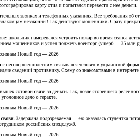
тографировал карту отца и попытался перевести с нее деньги.
тельных звонках и телефонных указаниях. Все требования об от
езнакомцам незаконны! Так действуют мошенники. Сразу прекрат
е: школьник намеревался устроить пожар во время сеанса детск
лением мошенников и успел поджечь военторг (ущерб — 35 млн р
и с несовершеннолетним связывался человек в украинской форме,
даче сведений противнику. Схему со знакомствами в интернете
вышек сотовой связи за деньги. Так, возле сгоревшего релейно
 уголовное дело о теракте.
связи
. Задержана подозреваемая — ею оказалась студентка пятог
сотрудником российских спецслужб.