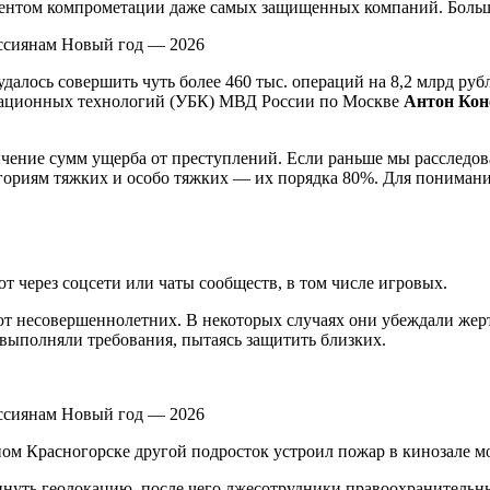
ентом компрометации даже самых защищенных компаний. Больши
далось совершить чуть более 460 тыс. операций на 8,2 млрд ру
ационных технологий (УБК) МВД России по Москве
Антон Кон
ение сумм ущерба от преступлений. Если раньше мы расследовал
тегориям тяжких и особо тяжких — их порядка 80%. Для понимани
 через соцсети или чаты сообществ, в том числе игровых.
 несовершеннолетних. В некоторых случаях они убеждали жертв
 выполняли требования, пытаясь защитить близких.
ом Красногорске другой подросток устроил пожар в кинозале м
кинуть геолокацию, после чего лжесотрудники правоохранительн