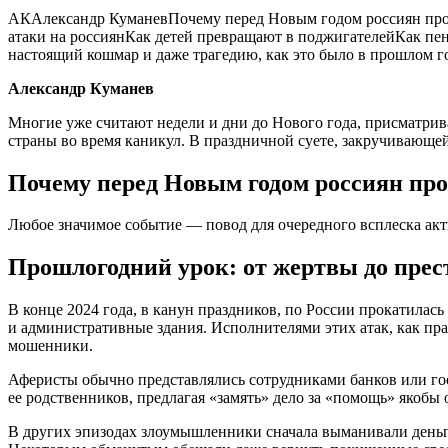
АКАлександр КуманевПочему перед Новым годом россиян про
атаки на россиянКак детей превращают в поджигателейКак п
настоящий кошмар и даже трагедию, как это было в прошлом г
Александр Куманев
Многие уже считают недели и дни до Нового года, присматрив
страны во время каникул. В праздничной суете, закручивающе
Почему перед Новым годом россиян пр
Любое значимое событие — повод для очередного всплеска акти
Прошлогодний урок: от жертвы до прес
В конце 2024 года, в канун праздников, по России прокатила
и административные здания. Исполнителями этих атак, как п
мошенники.
Аферисты обычно представлялись сотрудниками банков или го
ее родственников, предлагая «замять» дело за «помощь» якобы 
В других эпизодах злоумышленники сначала выманивали деньг