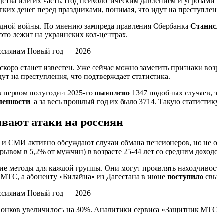
ва или их часть. Под психологическим давлением и угрозами л
егких денег перед праздниками, понимая, что идут на преступлен
идной войны. По мнению зампреда правления Сбербанка
Станис
это лежит на украинских кол-центрах.
 скоро станет известен. Уже сейчас можно заметить признаки во
т на преступления, что подтверждает статистика.
 в первом полугодии 2025-го
выявлено
1347 подобных случаев, з
ленности
, а за весь прошлый год их было 3714. Такую статисти
вают атаки на россиян
а и СМИ активно обсуждают случаи обмана пенсионеров, но не 
трывом в 5,2% от мужчин) в возрасте 25-44 лет со средним дохо
ие методы для каждой группы. Они могут проявлять находчивос
 МТС, а абоненту «Билайна» из Дагестана в июне
поступило
свы
звонков увеличилось на 30%. Аналитики сервиса «Защитник МТС