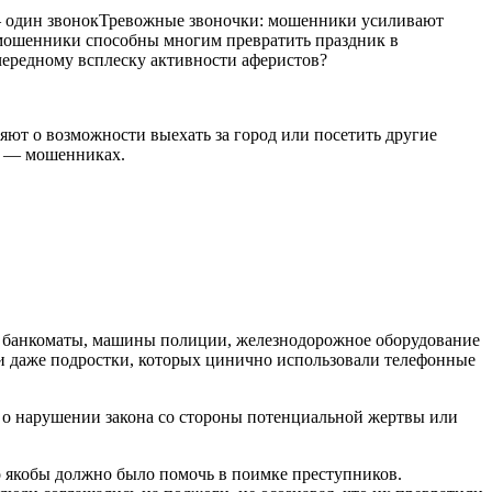
 один звонокТревожные звоночки: мошенники усиливают
 мошенники способны многим превратить праздник в
чередному всплеску активности аферистов?
ют о возможности выехать за город или посетить другие
ти — мошенниках.
ты, банкоматы, машины полиции, железнодорожное оборудование
 и даже подростки, которых цинично использовали телефонные
 о нарушении закона со стороны потенциальной жертвы или
о якобы должно было помочь в поимке преступников.