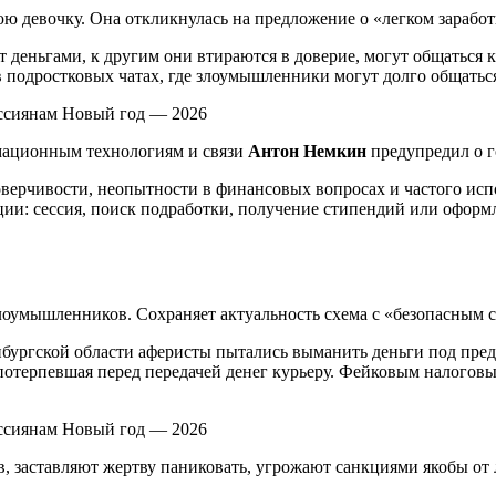
ю девочку. Она откликнулась на предложение о «легком заработк
деньгами, к другим они втираются в доверие, могут общаться ка
 подростковых чатах, где злоумышленники могут долго общатьс
мационным технологиям и связи
Антон Немкин
предупредил о г
доверчивости, неопытности в финансовых вопросах и частого и
ции: сессия, поиск подработки, получение стипендий или оформл
лоумышленников. Сохраняет актуальность схема с «безопасным с
бургской области аферисты пытались выманить деньги под пред
потерпевшая перед передачей денег курьеру. Фейковым налогов
 заставляют жертву паниковать, угрожают санкциями якобы от л