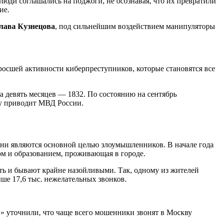
юди соглашались на поджоги, не осознавая, что их превратили
ие.
лава Кузнецова
, под сильнейшим воздействием манипуляторы
зросшей активности киберпреступников, которые становятся все
а девять месяцев — 1832. По состоянию на сентябрь
ку приводит МВД России.
они являются основной целью злоумышленников. В начале года
дом и образованием, проживающая в городе.
ть и бывают крайне назойливыми. Так, одному из жителей
ше 17,6 тыс. нежелательных звонков.
» уточнили, что чаще всего мошенники звонят в Москву