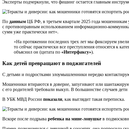
Эксперты подчеркнули, что фишинг остается главным инструм
По
данным
ЦБ РФ, в третьем квартале 2025 года мошенникам у
с противоправным использованием информационно-коммуник
сумм уже практически нет».
«На протяжении последних трех лет мы фиксируем увелич
то сейчас практически все преступления относятся к ка
объяснил он (цитата по
«Интерфаксу»
).
Как детей превращают в поджигателей
С детьми и подростками злоумышленники нередко контактируют
Мошенники втираются в доверие, запугивают или шантажируют
с его родителей требовали выкуп. В большинстве случаев дети
В УБК МВД России
показали
, как выглядит такая переписка.
Вскоре после подрыва
ребенка на мине-ловушке
в подмосковн
Парень познакомился с девушкой в соцсетях, она попросила с