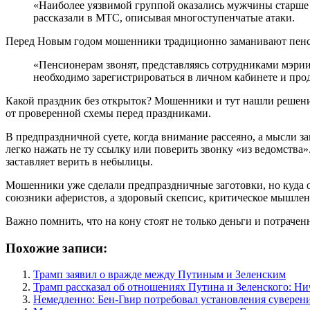
«Наиболее уязвимой группой оказались мужчины старше 
рассказали в МТС, описывая многоступенчатые атаки.
Перед Новым годом мошенники традиционно заманивают пенсио
«Пенсионерам звонят, представляясь сотрудниками мэрии
необходимо зарегистрироваться в личном кабинете и пр
Какой праздник без открыток? Мошенники и тут нашли решени
от проверенной схемы перед праздниками.
В предпраздничной суете, когда внимание рассеяно, а мысли з
легко нажать не ту ссылку или поверить звонку «из ведомства
заставляет верить в небылицы.
Мошенники уже сделали предпраздничные заготовки, но куда 
союзники аферистов, а здоровый скепсис, критическое мышле
Важно помнить, что на кону стоят не только деньги и потрачен
Похожие записи:
Трамп заявил о вражде между Путиным и Зеленским
Трамп рассказал об отношениях Путина и Зеленского: Ни
Немедленно: Бен-Гвир потребовал установления суверен