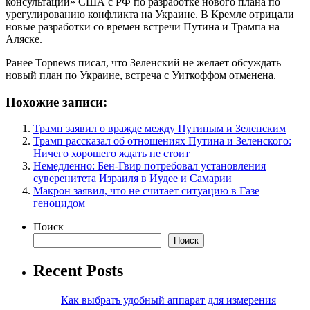
консультаций» США с РФ по разработке нового плана по
урегулированию конфликта на Украине. В Кремле отрицали
новые разработки со времен встречи Путина и Трампа на
Аляске.
Ранее Topnews писал, что Зеленский не желает обсуждать
новый план по Украине, встреча с Уиткоффом отменена.
Похожие записи:
Трамп заявил о вражде между Путиным и Зеленским
Трамп рассказал об отношениях Путина и Зеленского:
Ничего хорошего ждать не стоит
Немедленно: Бен-Гвир потребовал установления
суверенитета Израиля в Иудее и Самарии
Макрон заявил, что не считает ситуацию в Газе
геноцидом
Поиск
Поиск
Recent Posts
Как выбрать удобный аппарат для измерения