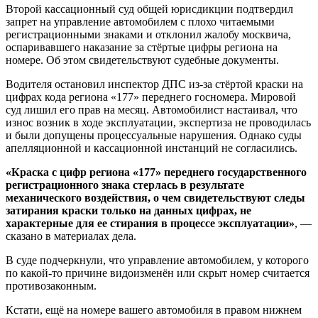
Второй кассационный суд общей юрисдикции подтвердил
запрет на управление автомобилем с плохо читаемыми
регистрационными знаками и отклонил жалобу москвича,
оспаривавшего наказание за стёртые цифры региона на
номере. Об этом свидетельствуют судебные документы.
Водителя остановил инспектор ДПС из‑за стёртой краски на
цифрах кода региона «177» переднего госномера. Мировой
суд лишил его прав на месяц. Автомобилист настаивал, что
износ возник в ходе эксплуатации, экспертиза не проводилась
и были допущены процессуальные нарушения. Однако суды
апелляционной и кассационной инстанций не согласились.
«Краска с цифр региона «177» переднего государственного
регистрационного знака стерлась в результате
механического воздействия, о чем свидетельствуют следы
затирания краски только на данных цифрах, не
характерные для ее стирания в процессе эксплуатации»
, —
сказано в материалах дела.
В суде подчеркнули, что управление автомобилем, у которого
по какой-то причине видоизменён или скрыт номер считается
противозаконным.
Кстати, ещё на номере вашего автомобиля в правом нижнем