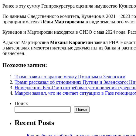
Ранее в эту сумму Генпрокуратура оценила имущество Кузнецов
По данным Следственного комитета, Кузнецов в 2021—2023 год
предпринимателя
Лёвы Мартиросяна
в виде земельного участ
Кузнецов и Мартиросян находятся в СИЗО с мая 2024 года. Рас
Адвокат Мартиросяна
Михаил Карапетян
заявил РИА Новости,
в материалах имеются платежные документы из банка и расписк
бизнесмен.
Похожие записи:
Трамп заявил о вражде между Путиным и Зеленским
Трамп рассказал об отношениях Путина и Зеленского: Ни
Немедленно: Бен-Гвир потребовал установления суверен
Макрон заявил, что не считает ситуацию в Газе геноцидо
Поиск
Поиск
Recent Posts
Как выбрать удобный аппарат для измерения давле