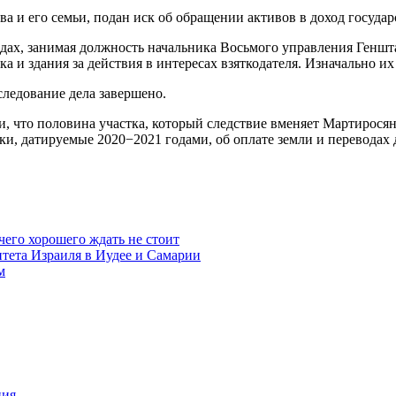
а и его семьи, подан иск об обращении активов в доход государ
ах, занимая должность начальника Восьмого управления Геншта
ка и здания за действия в интересах взяткодателя. Изначально и
следование дела завершено.
 что половина участка, который следствие вменяет Мартиросяну
и, датируемые 2020−2021 годами, об оплате земли и переводах 
чего хорошего ждать не стоит
итета Израиля в Иудее и Самарии
м
ния