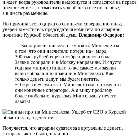
и ждет, когда руководители выдохнутся и согласятся на первое
предложение — возместить ущерб не за все поголовье,
а в шесть раз меньше.
Но причина этого цирка со свиньями совершенно иная,
уверен заместитель председателя комитета по аграрной
политике Курской областной думы
Владимир Федоров:
— Было у меня письмо от курского Минсельхоза
о том, что они насчитали потери на 4 млрд
300 тыс. рублей еще в ноябре прошлого года.
Заявки собирали и в Москву направили. И спустя
год нам министр пишет то же самое: мы заявки
ваши собрали и направили в Минсельхоз. Как
только деньги дадут, мы будем платить.
«Открытие» судится с Минсельхозом, потому что
они конечные операторы. А я вижу проблему
более глобально: курскому Минсельхозу нечего
давать!
Получается, что аграрии судятся за виртуальные деньги,
которых как не было, так и нет.