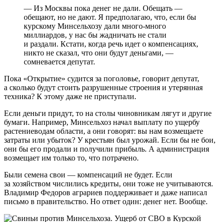
— Из Москвы пока денег не дали. Обещать —
обещают, но не дают. Я предполагаю, что, если бы
курскому Минсельхозу дали много-много
миллиардов, у нас бы жадничать не стали
и раздали. Кстати, когда речь идет о компенсациях,
никто не сказал, что они будут деньгами, —
сомневается депутат.
Пока «Открытие» судится за поголовье, говорит депутат,
а сколько будут стоить разрушенные строения и утерянная
техника? К этому даже не приступали.
Если деньги придут, то на столы чиновникам лягут и другие
бумаги. Например, Минсельхоз начал выплату по ущербу
растениеводам области, а они говорят: вы нам возмещаете
затраты или убыток? У крестьян был урожай. Если бы не бои,
они бы его продали и получили прибыль. А администрация
возмещает им только то, что потрачено.
Были семена свои — компенсаций не будет. Если
за хозяйством числились кредиты, они тоже не учитываются.
Владимир Федоров аграриев поддерживает и даже написал
письмо в правительство. Но ответ один: денег нет. Вообще.