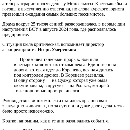
а теперь аграрии просят денег у Минсельхоза. Крестьяне были
готовы к выступлению ответчика, но слова курского юриста
превзошли ожидания самых больших пессимистов.
Драма вокруг 25 тысяч свиней разворачивалась в первые дни
наступления ВСУ в августе 2024 года, где располагалось
предприятие.
Ситуация была критическая, вспоминает директор
агропредприятия
Игорь Умеренков:
— Произошел танковый прорыв. Бои шли
в четырех километрах от комплекса. Единственная
дорога, которая идет до Коренево, вся находилась
под контролем дронов. В Коренево развилка.
В одну сторону — на Суджу, которая уже была
оккупирована, в другую — на Рыльск, который
тоже полностью простреливался.
Руководство свинокомплекса пыталось организовать
эвакуацию животных, но за сутки или даже двое сделать это
было просто невозможно.
Кратко напомним, как в те дни развивались события.