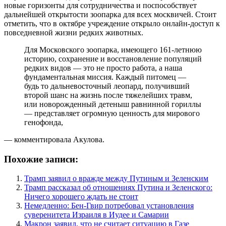
новые горизонты для сотрудничества и поспособствует
дальнейшей открытости зоопарка для всех москвичей. Стоит
отметить, что в октябре учреждение открыло онлайн-доступ к
повседневной жизни редких животных.
Для Московского зоопарка, имеющего 161-летнюю
историю, сохранение и восстановление популяций
редких видов — это не просто работа, а наша
фундаментальная миссия. Каждый питомец —
будь то дальневосточный леопард, получивший
второй шанс на жизнь после тяжелейших травм,
или новорожденный детеныш равнинной гориллы
— представляет огромную ценность для мирового
генофонда,
— комментировала Акулова.
Похожие записи:
Трамп заявил о вражде между Путиным и Зеленским
Трамп рассказал об отношениях Путина и Зеленского:
Ничего хорошего ждать не стоит
Немедленно: Бен-Гвир потребовал установления
суверенитета Израиля в Иудее и Самарии
Макрон заявил, что не считает ситуацию в Газе