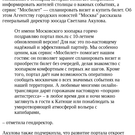
информировать жителей столицы о важных событиях, а
сервис "Мосбилет" — спланировать визит и купить билет. Об
этом Агентству городских новостей "Москва" рассказала
генеральный директор зоосада Светлана Акулова.
От имени Московского зоопарка горячо
поздравляю портал mos.ru с 10-летием
обновленной версии! Для нас это по-настоящему
надёжный и эффективный партнёр. Мы особенно
ценим, как сервис «Мосбилет» помогает нашим
гостям: он позволяет заранее спланировать визит и
приобрести билет без очередей, делая знакомство с
зоопарком комфортным с первых же шагов. Кроме
того, портал даёт нам возможность оперативно
сообщать москвичам о всех значимых событиях на
нашей территории. А любимые многими онлайн-
трансляции дарят горожанам настоящую «порцию
антистресса» – в любое время дня и ночи можно
заглянуть в гости к Катюше или понаблюдать за
умиротворяющей атмосферой вольера с
капибарами,
– отметила гендиректор.
Акулова также подчеркнула, что развитие портала откроет