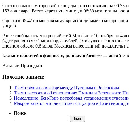
Согласно данным торговой площадки, по состоянию на 06:33 п
153,4 доллара. Всего через пять минут, к 06:38 мск, темпы рост
Однако к 06:42 по московскому времени динамика котировок изм
унцию.
Ранее сообщалось, что российский Минфин с 10 ноября по 4 де
будет равняться 0,1 миллиарда рублей. Это существенно ниже 
дневном объёме 0,6 млрд. Месяцем ранее данный показатель нах
Больше новостей о финансах, рынках и бизнесе — читайте в 
Виталий Приходько
Похожие записи:
Трамп заявил о вражде между Путиным и Зеленским
Трамп рассказал об отношениях Путина и Зеленского: Ни
Немедленно: Бен-Гвир потребовал установления суверен
Макрон заявил, что не считает ситуацию в Газе геноцидо
Поиск
Поиск