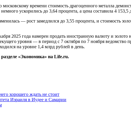
о московскому времени стоимость драгоценного металла демонст
а немного ускорились до 3,64 процента, а цена составила 4 153,5
енилась — рост замедлился до 3,55 процента, и стоимость золот
кабря 2025 года намерен продать иностранную валюту и золото 
текущего уровня — в период с 7 октября по 7 ноября ведомство 
одился на уровне 1,4 млрд рублей в день.
разделе «Экономика» на Life.ru.
чего хорошего ждать не стоит
итета Израиля в Иудее и Самарии
м