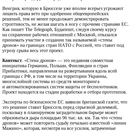
Венгрия, которую в Брюсселе уже вполне всерьез угрожают
лишить права вето при одобрении общеевропейских
решений, тем не менее продолжает демонстрировать
строптивость, не желая шагать в ногу с прочими странами ЕС.
Как пишет The Telegraph, Будапешт, следуя своему курсу
на сохранение рабочих отношений с Москвой, отказался
принимать участие в создании так называемой «стены
дронов» на границах стран НАТО с Россией, что ставит под
угрозу срыва весь этот проект.
Контекст
. «Стена дронов» — это недавняя совместная
инициатива Германии, Польши, Финляндии и стран
Прибалтики, направленная на развертывания вдоль всей
границы с РФ, в том числе на территории Украины,
многослойной системы из средств мониторинга
и автоматизированных систем защиты от беспилотников.
Проект находится на стадии разработки и отбора прототипов.
Эксперты по безопасности ЕС заявили британской газете, что
это решение ставит Брюссель перед серьезной дилеммой,
поскольку в планируемом заградительном барьере может
образоваться дыра площадью 96 тыс. кв. км. Так что «стена
дронов» может повторить судьбу печально известной «линии
Мажино», которая, несмотря на все усилия, затраченные