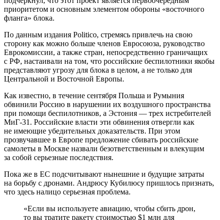
подчеркнул, что этот проект является первоочередным
приоритетом и основным элементом обороны «восточного
фланга» блока.
По данным издания Politico, стремясь привлечь на свою
сторону как можно больше членов Евросоюза, руководство
Еврокомиссии, а также стран, непосредственно граничащих
с РФ, настаивали на том, что российские беспилотники якобы
представляют угрозу для блока в целом, а не только для
Центральной и Восточной Европы.
Как известно, в течение сентября Польша и Румыния
обвинили Россию в нарушении их воздушного пространства
при помощи беспилотников, а Эстония — трех истребителей
МиГ-31. Российские власти эти обвинения отвергли как
не имеющие убедительных доказательств. При этом
прозвучавшее в Европе предложение сбивать российские
самолеты в Москве назвали безответственным и влекущим
за собой серьезные последствия.
Пока же в ЕС подсчитывают нынешние и будущие затраты
на борьбу с дронами. Андрюсу Кубилюсу пришлось признать,
что здесь налицо серьезная проблема.
«Если вы используете авиацию, чтобы сбить дрон,
то вы тратите ракету стоимостью $1 млн для