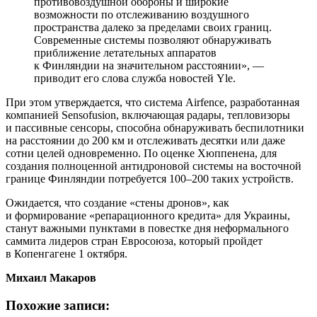
противовоздушной обороны и широкие
возможности по отслеживанию воздушного
пространства далеко за пределами своих границ.
Современные системы позволяют обнаруживать
приближение летательных аппаратов
к Финляндии на значительном расстоянии», —
приводит его слова служба новостей Yle.
При этом утверждается, что система Airfence, разработанная
компанией Sensofusion, включающая радары, тепловизоры
и пассивные сенсоры, способна обнаруживать беспилотники
на расстоянии до 200 км и отслеживать десятки или даже
сотни целей одновременно. По оценке Хюппенена, для
создания полноценной антидроновой системы на восточной
границе Финляндии потребуется 100–200 таких устройств.
Ожидается, что создание «стены дронов», как
и формирование «репарационного кредита» для Украины,
станут важными пунктами в повестке дня неформального
саммита лидеров стран Евросоюза, который пройдет
в Копенгагене 1 октября.
Михаил Макаров
Похожие записи: