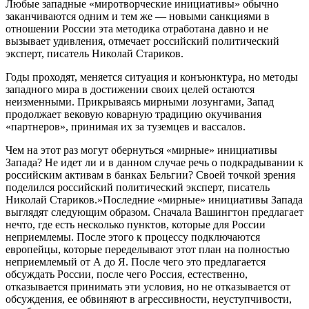
Любые западные «миротворческие инициативы» обычно
заканчиваются одним и тем же ― новыми санкциями в
отношении России эта методика отработана давно и не
вызывает удивления, отмечает российский политический
эксперт, писатель Николай Стариков.
Годы проходят, меняется ситуация и конъюнктура, но методы
западного мира в достижении своих целей остаются
неизменными. Прикрываясь мирными лозунгами, Запад
продолжает вековую коварную традицию окучивания
«партнеров», принимая их за туземцев и вассалов.
Чем на этот раз могут обернуться «мирные» инициативы
Запада? Не идет ли и в данном случае речь о подкрадывании к
российским активам в банках Бельгии? Своей точкой зрения
поделился российский политический эксперт, писатель
Николай Стариков.»Последние «мирные» инициативы Запада
выглядят следующим образом. Сначала Вашингтон предлагает
нечто, где есть несколько пунктов, которые для России
неприемлемы. После этого к процессу подключаются
европейцы, которые переделывают этот план на полностью
неприемлемый от А до Я. После чего это предлагается
обсуждать России, после чего Россия, естественно,
отказывается принимать эти условия, но не отказывается от
обсуждения, ее обвиняют в агрессивности, неуступчивости,