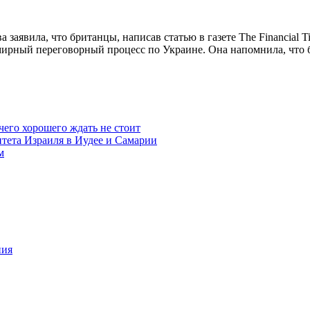
аявила, что британцы, написав статью в газете The Financial 
ирный переговорный процесс по Украине. Она напомнила, что б
чего хорошего ждать не стоит
итета Израиля в Иудее и Самарии
м
ния