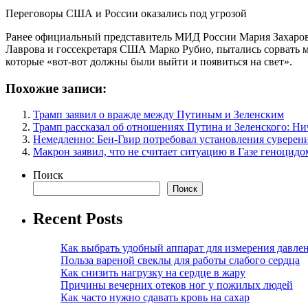
Переговоры США и России оказались под угрозой
Ранее официальный представитель МИД России Мария Захарова з
Лаврова и госсекретаря США Марко Рубио, пытались сорвать м
которые «вот-вот должны были выйти и появиться на свет».
Похожие записи:
Трамп заявил о вражде между Путиным и Зеленским
Трамп рассказал об отношениях Путина и Зеленского: Ни
Немедленно: Бен-Гвир потребовал установления суверен
Макрон заявил, что не считает ситуацию в Газе геноцидо
Поиск
Поиск
Recent Posts
Как выбрать удобный аппарат для измерения давле
Польза вареной свеклы для работы слабого сердца
Как снизить нагрузку на сердце в жару
Причины вечерних отеков ног у пожилых людей
Как часто нужно сдавать кровь на сахар