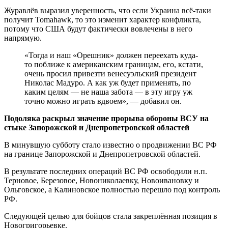
Журавлёв выразил уверенность, что если Украина всё-таки
получит Tomahawk, то это изменит характер конфликта,
потому что США будут фактически вовлечены в него
напрямую.
«Тогда и наш «Орешник» должен переехать куда-
то поближе к американским границам, его, кстати,
очень просил привезти венесуэльский президент
Николас Мадуро. А как уж будет применять, по
каким целям — не наша забота — в эту игру уж
точно можно играть вдвоем», — добавил он.
Подоляка раскрыл значение прорыва обороны ВСУ на
стыке Запорожской и Днепропетровской областей
В минувшую субботу стало известно о продвижении ВС РФ
на границе Запорожской и Днепропетровской областей.
В результате последних операций ВС РФ освободили н.п.
Терновое, Березовое, Новониколаевку, Новоивановку и
Ольговское, а Калиновское полностью перешло под контроль
РФ.
Следующей целью для бойцов стала закреплённая позиция в
Новогригорьевке.