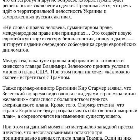
решить после заключения сделки. Предполагается, что речь
идёт о территориальной целостность Украины и
замороженных русских активах.
«Ни слова о правах человека, гуманитарном праве,
международном праве или принципах… Это создаёт новую
европейскую «архитектуру безопасности», полную дыр», —
цитирует издание очередного собеседника среди европейских
дипломатов.
Между тем, накануне прошла информация о готовности
киевского главаря Владимира Зеленского принять условия
мирного плана США. При этом политик хочет «как можно
скорее» встретиться с Трампом.
Также премьер-министр Британии Кир Стармер заявил, что
Зеленский во время видеозвонка с лидерами стран «коалиции
желающих» согласился с большинством пунктов
американского плана. Кроме того, Стармер отметил, что
страны Европы не будут разрабатывать собственный «мирный
план», а сосредоточатся на изменении существующего.
При этом на данный момент из материалов западной прессы
известно, что несогласованными остаются три
принципиально важных пункта плана Трампа. Один из них