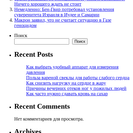
Ничего хорошего ждать не стоит
Немедленно: Бен-Гвир потребовал установления
суверенитета Израиля в Иудее и Самарии
Макрон заявил, что не считает ситуацию в Газе
геноцидом
Поиск
Поиск
Recent Posts
Как выбрать удобный аппарат для измерения
давления
Польза вареной свеклы для работы слабого сердца
Как снизить нагрузку на сердце в жару
Причины вечерних отеков ног у пожилых людей
Как часто нужно сдавать кровь на сахар
Recent Comments
Нет комментариев для просмотра.
Archives