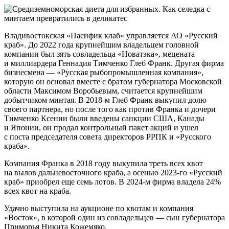
Владивостокская «Пасифик клаб» управляется АО «Русский
краб». До 2022 года крупнейшим владельцем головной
компании был зять совладельца «Новатэка», мецената
и миллиардера Геннадия Тимченко Глеб Франк. Другая фирма
бизнесмена — «Русская рыбопромышленная компания»,
которую он основал вместе с братом губернатора Московской
области Максимом Воробьевым, считается крупнейшим
добытчиком минтая. В 2018-м Глеб Франк выкупил долю
своего партнера, но после того как против Франка и дочери
Тимченко Ксении были введены санкции США, Канады
и Японии, он продал контрольный пакет акций и ушел
с поста председателя совета директоров РРПК и «Русского
краба».
Компания Франка в 2018 году выкупила треть всех квот
на вылов дальневосточного краба, а осенью 2023-го «Русский
краб» приобрел еще семь лотов. В 2024-м фирма владела 24%
всех квот на краба.
Удачно выступила на аукционе по квотам и компания
«Восток», в которой один из совладельцев — сын губернатора
Приморья Никита Кожемяко.