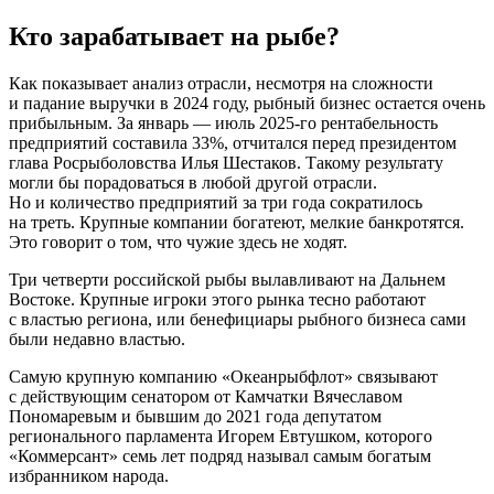
Кто зарабатывает на рыбе?
Как показывает анализ отрасли, несмотря на сложности
и падание выручки в 2024 году, рыбный бизнес остается очень
прибыльным. За январь — июль 2025-го рентабельность
предприятий составила 33%, отчитался перед президентом
глава Росрыболовства Илья Шестаков. Такому результату
могли бы порадоваться в любой другой отрасли.
Но и количество предприятий за три года сократилось
на треть. Крупные компании богатеют, мелкие банкротятся.
Это говорит о том, что чужие здесь не ходят.
Три четверти российской рыбы вылавливают на Дальнем
Востоке. Крупные игроки этого рынка тесно работают
с властью региона, или бенефициары рыбного бизнеса сами
были недавно властью.
Самую крупную компанию «Океанрыбфлот» связывают
с действующим сенатором от Камчатки Вячеславом
Пономаревым и бывшим до 2021 года депутатом
регионального парламента Игорем Евтушком, которого
«Коммерсант» семь лет подряд называл самым богатым
избранником народа.