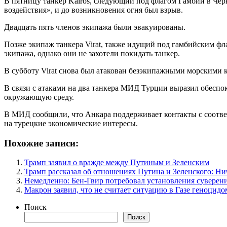
В пятницу танкер Kairos, следующий под флагом Гамбии в Черн
воздействия», и до возникновения огня был взрыв.
Двадцать пять членов экипажа были эвакуированы.
Позже экипаж танкера Virat, также идущий под гамбийским флаг
экипажа, однако они не захотели покидать танкер.
В субботу Virat снова был атакован безэкипажными морскими 
В связи с атаками на два танкера МИД Турции выразил обеспоко
окружающую среду.
В МИД сообщили, что Анкара поддерживает контакты с соотве
на турецкие экономические интересы.
Похожие записи:
Трамп заявил о вражде между Путиным и Зеленским
Трамп рассказал об отношениях Путина и Зеленского: Ни
Немедленно: Бен-Гвир потребовал установления суверен
Макрон заявил, что не считает ситуацию в Газе геноцидо
Поиск
Поиск