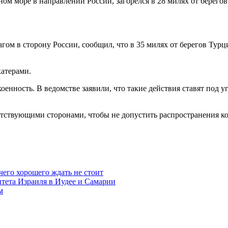
ом море в направлении России, загорелся в 28 милях от берегов
ом в сторону России, сообщил, что в 35 милях от берегов Турци
катерами.
енность. В ведомстве заявили, что такие действия ставят под у
тствующими сторонами, чтобы не допустить распространения ко
чего хорошего ждать не стоит
итета Израиля в Иудее и Самарии
м