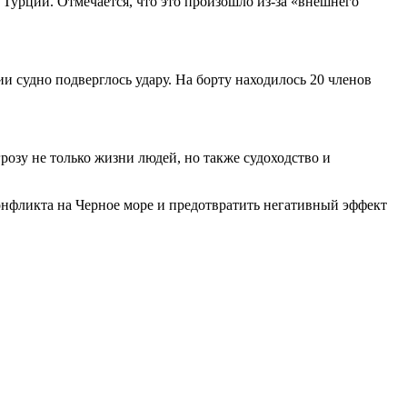
 Турции. Отмечается, что это произошло из-за «внешнего
и судно подверглось удару. На борту находилось 20 членов
грозу не только жизни людей, но также судоходство и
нфликта на Черное море и предотвратить негативный эффект