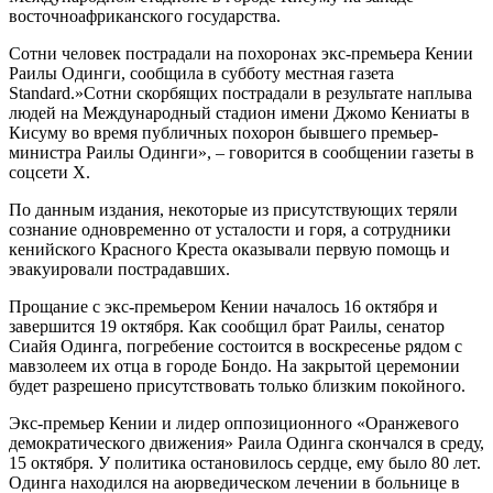
восточноафриканского государства.
Сотни человек пострадали на похоронах экс-премьера Кении
Раилы Одинги, сообщила в субботу местная газета
Standard.»Сотни скорбящих пострадали в результате наплыва
людей на Международный стадион имени Джомо Кениаты в
Кисуму во время публичных похорон бывшего премьер-
министра Раилы Одинги», – говорится в сообщении газеты в
соцсети Х.
По данным издания, некоторые из присутствующих теряли
сознание одновременно от усталости и горя, а сотрудники
кенийского Красного Креста оказывали первую помощь и
эвакуировали пострадавших.
Прощание с экс-премьером Кении началось 16 октября и
завершится 19 октября. Как сообщил брат Раилы, сенатор
Сиайя Одинга, погребение состоится в воскресенье рядом с
мавзолеем их отца в городе Бондо. На закрытой церемонии
будет разрешено присутствовать только близким покойного.
Экс-премьер Кении и лидер оппозиционного «Оранжевого
демократического движения» Раила Одинга скончался в среду,
15 октября. У политика остановилось сердце, ему было 80 лет.
Одинга находился на аюрведическом лечении в больнице в