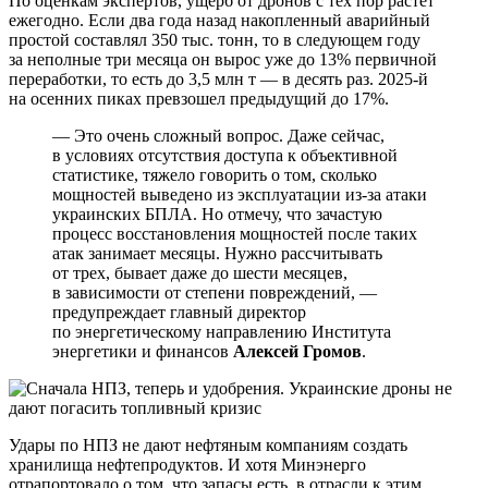
По оценкам экспертов, ущерб от дронов с тех пор растет
ежегодно. Если два года назад накопленный аварийный
простой составлял 350 тыс. тонн, то в следующем году
за неполные три месяца он вырос уже до 13% первичной
переработки, то есть до 3,5 млн т — в десять раз. 2025-й
на осенних пиках превзошел предыдущий до 17%.
— Это очень сложный вопрос. Даже сейчас,
в условиях отсутствия доступа к объективной
статистике, тяжело говорить о том, сколько
мощностей выведено из эксплуатации из-за атаки
украинских БПЛА. Но отмечу, что зачастую
процесс восстановления мощностей после таких
атак занимает месяцы. Нужно рассчитывать
от трех, бывает даже до шести месяцев,
в зависимости от степени повреждений, —
предупреждает главный директор
по энергетическому направлению Института
энергетики и финансов
Алексей Громов
.
Удары по НПЗ не дают нефтяным компаниям создать
хранилища нефтепродуктов. И хотя Минэнерго
отрапортовало о том, что запасы есть, в отрасли к этим