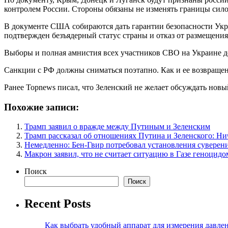
контролем России. Стороны обязаны не изменять границы сило
В документе США собираются дать гарантии безопасности Укра
подтвержден безъядерный статус страны и отказ от размещени
Выборы и полная амнистия всех участников СВО на Украине до
Санкции с РФ должны сниматься поэтапно. Как и ее возвращен
Ранее Topnews писал, что Зеленский не желает обсуждать новы
Похожие записи:
Трамп заявил о вражде между Путиным и Зеленским
Трамп рассказал об отношениях Путина и Зеленского: Ни
Немедленно: Бен-Гвир потребовал установления суверен
Макрон заявил, что не считает ситуацию в Газе геноцидо
Поиск
Поиск
Recent Posts
Как выбрать удобный аппарат для измерения давле