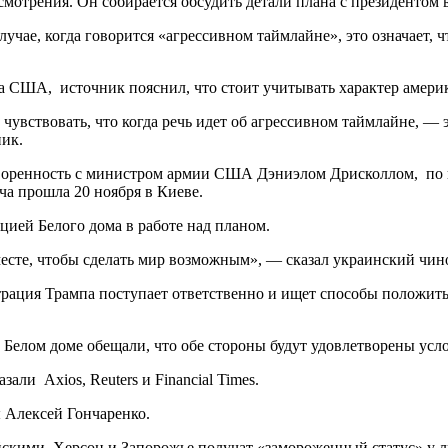
смотрения. Он собирается обсудить детали плана с президентом 
чае, когда говорится «агрессивном таймлайне», это означает, 
 США, источник пояснил, что стоит учитывать характер америк
увствовать, что когда речь идет об агрессивном таймлайне, — э
ник.
оговоренность с министром армии США Дэниэлом Дрисколлом, п
ча прошла 20 ноября в Киеве.
цией Белого дома в работе над планом.
есте, чтобы сделать мир возможным», — сказал украинский чин
рация Трампа поступает ответственно и ищет способы положить 
и в Белом доме обещали, что обе стороны будут удовлетворены у
зали Axios, Reuters и Financial Times.
 Алексей Гончаренко.
скими, Херсон и Запорожье получат «замороженный статус» у ли