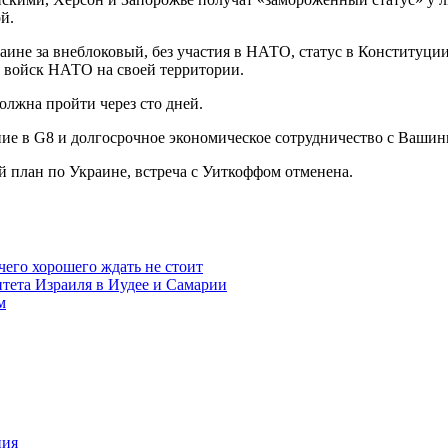
й.
ине за внеблоковый, без участия в НАТО, статус в Конституци
я войск НАТО на своей территории.
лжна пройти через сто дней.
ие в G8 и долгосрочное экономическое сотрудничество с Вашин
й план по Украине, встреча с Уиткоффом отменена.
чего хорошего ждать не стоит
итета Израиля в Иудее и Самарии
м
ния