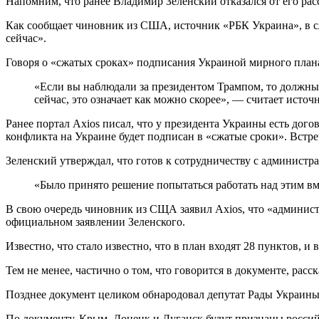
Напомним, что ранее Владимир Зеленский отказался от его рас
Как сообщает чиновник из США, источник «РБК Украина», в слу
сейчас».
Говоря о «сжатых сроках» подписания Украиной мирного плана
«Если вы наблюдали за президентом Трампом, то должны ч
сейчас, это означает как можно скорее», — считает источ
Ранее портал Axios писал, что у президента Украины есть д
конфликта на Украине будет подписан в «сжатые сроки». Встре
Зеленский утверждал, что готов к сотрудничеству с администра
«Было принято решение попытаться работать над этим вм
В свою очередь чиновник из СЩА заявил Axios, что «админист
официальном заявлении Зеленского.
Известно, что стало известно, что в план входят 28 пунктов, 
Тем не менее, частично о том, что говорится в документе, расска
Позднее документ целиком обнародовал депутат Рады Украины
По документу, Крым, Донецк и Луганск будут признаны россий