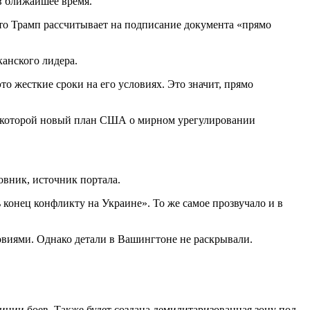
в ближайшее время.
что Трамп рассчитывает на подписание документа «прямо
анского лидера.
то жесткие сроки на его условиях. Это значит, прямо
о которой новый план США о мирном урегулировании
овник, источник портала.
конец конфликту на Украине». То же самое прозвучало и в
словиями. Однако детали в Вашингтоне не раскрывали.
нии боев. Также будет создана демилитаризованная зону под