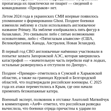
пропаганда их практически не пиарит — сведений о
командовании «Призраков» нет.
Летом 2024 года в украинских СМИ впервые появилось
упоминание о формировании Ghost. Позднее боевики
изменили эмблему и стали использовать англоязычное
название Primary. На эмблеме изображались пять фигур в
балаклавах. Это связывали либо с пятью возможными
основателями, либо с «Пятиглазым альянсом» (США,
Великобритания, Канада, Австралия, Новая Зеландия).
В первый год СВО англоязычные наёмники участвовали в
попытке захвата Запорожской АЭС, которая завершилась
катастрофой — «значительную часть перебили ещё в лодках,
остальные развернулись и отступили по Днепру».
Позднее «Примари» отметились в Сумской и Харьковской
областях, а также на границах Курской и Белгородской
областей, что подтверждали российские военкоры. С 2025
года их атаки переместились в Крым, где они начали
применять безэкипажные катера.
Военный эксперт, полковник в отставке Анатолий Матвийчук
в комментариях «АиФ» отметил, что российская разведка
вычислила, что боевики отряда причастны к ударам по