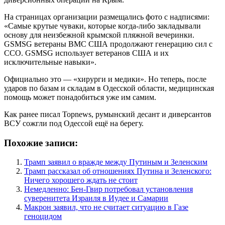
На страницах организации размещались фото с надписями:
«Самые крутые чуваки, которые когда-либо закладывали
основу для неизбежной крымской пляжной вечеринки.
GSMSG ветераны ВМС США продолжают генерацию сил с
ССО. GSMSG использует ветеранов США и их
исключительные навыки».
Официально это — «хирурги и медики». Но теперь, после
ударов по базам и складам в Одесской области, медицинская
помощь может понадобиться уже им самим.
Как ранее писал Topnews, румынский десант и диверсантов
ВСУ сожгли под Одессой ещё на берегу.
Похожие записи:
Трамп заявил о вражде между Путиным и Зеленским
Трамп рассказал об отношениях Путина и Зеленского:
Ничего хорошего ждать не стоит
Немедленно: Бен-Гвир потребовал установления
суверенитета Израиля в Иудее и Самарии
Макрон заявил, что не считает ситуацию в Газе
геноцидом