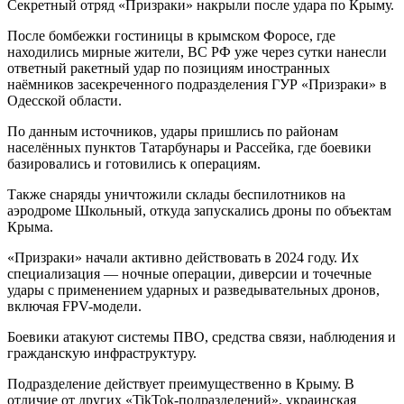
Секретный отряд «Призраки» накрыли после удара по Крыму.
После бомбежки гостиницы в крымском Форосе, где
находились мирные жители, ВС РФ уже через сутки нанесли
ответный ракетный удар по позициям иностранных
наёмников засекреченного подразделения ГУР «Призраки» в
Одесской области.
По данным источников, удары пришлись по районам
населённых пунктов Татарбунары и Рассейка, где боевики
базировались и готовились к операциям.
Также снаряды уничтожили склады беспилотников на
аэродроме Школьный, откуда запускались дроны по объектам
Крыма.
«Призраки» начали активно действовать в 2024 году. Их
специализация — ночные операции, диверсии и точечные
удары с применением ударных и разведывательных дронов,
включая FPV-модели.
Боевики атакуют системы ПВО, средства связи, наблюдения и
гражданскую инфраструктуру.
Подразделение действует преимущественно в Крыму. В
отличие от других «TikTok-подразделений», украинская