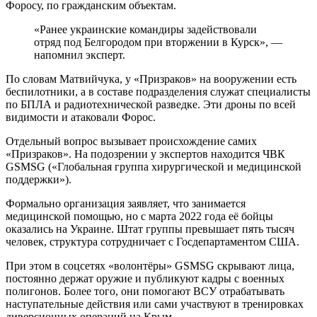
Форосу, по гражданским объектам.
«Ранее украинские командиры задействовали
отряд под Белгородом при вторжении в Курск», —
напомнил эксперт.
По словам Матвийчука, у «Призраков» на вооружении есть
беспилотники, а в составе подразделения служат специалисты
по БПЛА и радиотехнической разведке. Эти дроны по всей
видимости и атаковали Форос.
Отдельный вопрос вызывает происхождение самих
«Призраков». На подозрении у экспертов находится ЧВК
GSMSG («Глобальная группа хирургической и медицинской
поддержки»).
Формально организация заявляет, что занимается
медицинской помощью, но с марта 2022 года её бойцы
оказались на Украине. Штат группы превышает пять тысяч
человек, структура сотрудничает с Госдепартаментом США.
При этом в соцсетях «волонтёры» GSMSG скрывают лица,
постоянно держат оружие и публикуют кадры с военных
полигонов. Более того, они помогают ВСУ отрабатывать
наступательные действия или сами участвуют в тренировках
диверсионных операций на Крым.