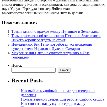
влиятельных людей по версии журнала Time и возглавляла
аналогичные у Forbes. Рассказываем, как доктор медицинских
наук Урсула Гертруда фон дер Ляйен стала
высокопоставленным чиновником.Читать дальше
Похожие записи:
Трамп заявил о вражде между Путиным и Зеленским
Трамп рассказал об отношениях Путина и Зеленского:
Ничего хорошего ждать не стоит
Немедленно: Бен-Гвир потребовал установления
суверенитета Израиля в Иудее и Самарии
Макрон заявил, что не считает ситуацию в Газе
геноцидом
Поиск
Поиск
Recent Posts
Как выбрать удобный аппарат для измерения
давления
Польза вареной свеклы для работы слабого сердца
Как снизить нагрузку на сердце в жару