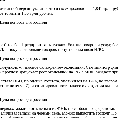
ительной версии указано, что из всех доходов на 41,841 трлн руб
е-то найти 1,36 трлн рублей.
 не было бы. Предприятия выпускают больше товаров и услуг, б
Л, и покупают больше товаров, попутно оплачивая НДС.
Силуанов
, «плановое охлаждение» экономики. Сам министр фин
м прогнозе допускает рост экономики на 1%, а МВФ ожидает приб
тале ВВП, по оценке Росстата, увеличился на 1,4%, во втором —
жет не потекут. Да и спланированность такого охлаждения вызыв
ервых, можно взять деньги из ФНБ, но свободных средств там 
величивая запасы на черный день. Можно вырастить госдолг. Но
тов. А еще можно повысить налоги и прочие сборы с населения 