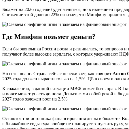
Бюджет на 2026 год еще будет меняться, но в нынешней предвар
Снижение этой доли до 22% означает, что Минфину придется гд
Где Минфин возьмет деньги?
Если бы экономика России росла и развивалась, то вопросов и
получают более высокие зарплаты, с которых удерживают НДФ
Но есть нюанс. Страна сейчас переживает, как говорит
Антон 
2025 года должен вырасти только на 1,5%. ЦБ в своем июльско
К сожалению, в данной ситуации МВФ может быть прав. В I квар
и вовсе может упасть до ноля. Деньги сами собой рекой в бюд
2027 годов заложен рост на 2,5%.
Остаются три источника финансирования дыры в бюджете. Во-п
в ближайшие годы туда вообще не планирует запускать руку, у
расходы бюджета на возврат долгов и выплаты немалых процен