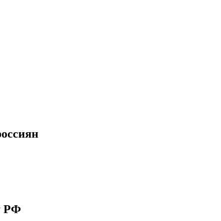
россиян
у РФ