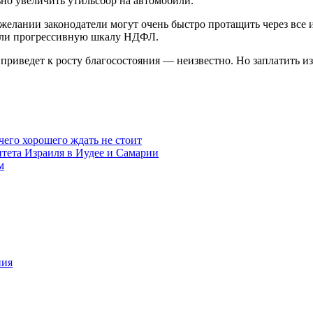
но увеличить утильсбор на автомобили.
лании законодатели могут очень быстро протащить через все и
вели прогрессивную шкалу НДФЛ.
приведет к росту благосостояния — неизвестно. Но заплатить из
чего хорошего ждать не стоит
итета Израиля в Иудее и Самарии
м
ния