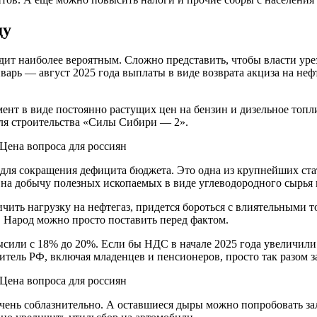
ду
дит наиболее вероятным. Сложно представить, чтобы власти ур
арь — август 2025 года выплаты в виде возврата акциза на неф
ент в виде постоянно растущих цен на бензин и дизельное топли
ля строительства «Силы Сибири — 2».
для сокращения дефицита бюджета. Это одна из крупнейших стат
 на добычу полезных ископаемых в виде углеводородного сырья 
ить нагрузку на нефтегаз, придется бороться с влиятельными 
. Народ можно просто поставить перед фактом.
ысили с 18% до 20%. Если бы НДС в начале 2025 года увеличили 
тель РФ, включая младенцев и пенсионеров, просто так разом за
ень соблазнительно. А оставшиеся дыры можно попробовать зал