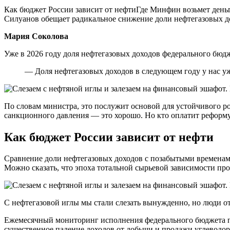
Как бюджет России зависит от нефтиГде Минфин возьмет деньг
Силуанов обещает радикальное снижение доли нефтегазовых дох
Мария Соколова
Уже в 2026 году доля нефтегазовых доходов федерального бю
— Доля нефтегазовых доходов в следующем году у нас уж
По словам министра, это послужит основой для устойчивого ро
санкционного давления — это хорошо. Но кто оплатит рефор
Как бюджет России зависит от нефти
Сравнение доли нефтегазовых доходов с позабытыми временами
Можно сказать, что эпоха тотальной сырьевой зависимости прошл
С нефтегазовой иглы мы стали слезать вынужденно, но люди от 
Ежемесячный мониторинг исполнения федерального бюджета пок
существенное падение доходов от добычи и продажи углеводор