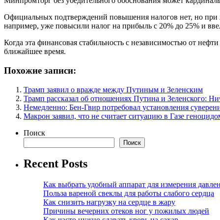
Минпромторг без убедительного обоснования может кардиналь
Официальных подтверждений повышения налогов нет, но при же
например, уже повысили налог на прибыль с 20% до 25% и в
Когда эта финансовая стабильность с независимостью от нефти 
ближайшее время.
Похожие записи:
Трамп заявил о вражде между Путиным и Зеленским
Трамп рассказал об отношениях Путина и Зеленского: Ни
Немедленно: Бен-Гвир потребовал установления суверен
Макрон заявил, что не считает ситуацию в Газе геноцидо
Поиск
Поиск
Recent Posts
Как выбрать удобный аппарат для измерения давле
Польза вареной свеклы для работы слабого сердца
Как снизить нагрузку на сердце в жару
Причины вечерних отеков ног у пожилых людей
Как часто нужно сдавать кровь на сахар