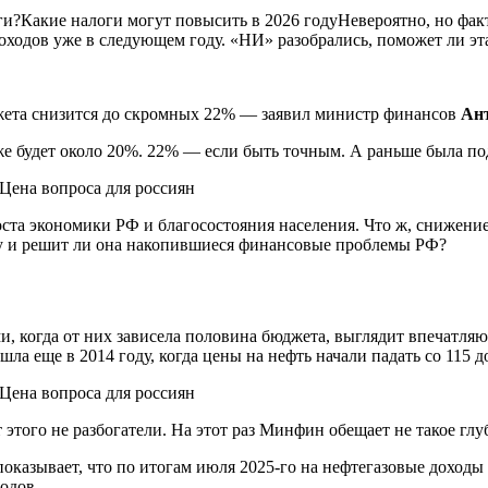
и?Какие налоги могут повысить в 2026 годуНевероятно, но факт
одов уже в следующем году. «НИ» разобрались, поможет ли эта 
джета снизится до скромных 22% — заявил министр финансов
Ан
е будет около 20%. 22% — если быть точным. А раньше была по
ста экономики РФ и благосостояния населения. Что ж, снижение
му и решит ли она накопившиеся финансовые проблемы РФ?
, когда от них зависела половина бюджета, выглядит впечатляю
а еще в 2014 году, когда цены на нефть начали падать со 115 до
этого не разбогатели. На этот раз Минфин обещает не такое глуб
азывает, что по итогам июля 2025-го на нефтегазовые доходы 
одов.