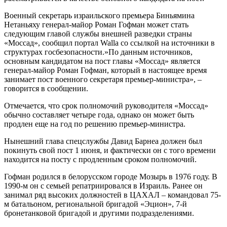
Военный секретарь израильского премьера Биньямина
Нетаньяху генерал-майор Роман Гофман может стать
следующим главой службы внешней разведки страны
«Моссад», сообщил портал Walla со ссылкой на источники в
структурах госбезопасности.»По данным источников,
основным кандидатом на пост главы «Моссад» является
генерал-майор Роман Гофман, который в настоящее время
занимает пост военного секретаря премьер-министра», –
говорится в сообщении.
Отмечается, что срок полномочий руководителя «Моссад»
обычно составляет четыре года, однако он может быть
продлен еще на год по решению премьер-министра.
Нынешний глава спецслужбы Давид Барнеа должен был
покинуть свой пост 1 июня, и фактически он с того времени
находится на посту с продленным сроком полномочий.
Гофман родился в белорусском городе Мозырь в 1976 году. В
1990-м он с семьей репатриировался в Израиль. Ранее он
занимал ряд высоких должностей в ЦАХАЛ – командовал 75-
м батальоном, региональной бригадой «Эцион», 7-й
бронетанковой бригадой и другими подразделениями.