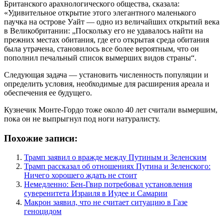
Британского арахнологического общества, сказала:
«Удивительное открытие этого элегантного маленького
паучка на острове Уайт — одно из величайших открытий века
в Великобритании: „Поскольку его не удавалось найти на
прежних местах обитания, где его открытая среда обитания
была утрачена, становилось все более вероятным, что он
пополнил печальный список вымерших видов страны“.
Следующая задача — установить численность популяции и
определить условия, необходимые для расширения ареала и
обеспечения ее будущего.
Кузнечик Монте-Гордо тоже около 40 лет считали вымершим,
пока он не выпрыгнул под ноги натуралисту.
Похожие записи:
Трамп заявил о вражде между Путиным и Зеленским
Трамп рассказал об отношениях Путина и Зеленского:
Ничего хорошего ждать не стоит
Немедленно: Бен-Гвир потребовал установления
суверенитета Израиля в Иудее и Самарии
Макрон заявил, что не считает ситуацию в Газе
геноцидом