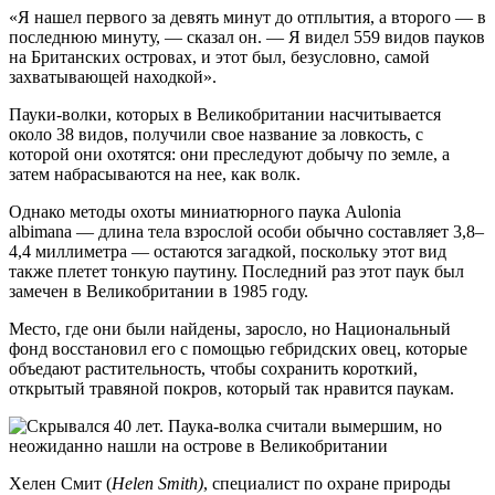
«Я нашел первого за девять минут до отплытия, а второго — в
последнюю минуту, — сказал он. — Я видел 559 видов пауков
на Британских островах, и этот был, безусловно, самой
захватывающей находкой».
Пауки-волки, которых в Великобритании насчитывается
около 38 видов, получили свое название за ловкость, с
которой они охотятся: они преследуют добычу по земле, а
затем набрасываются на нее, как волк.
Однако методы охоты миниатюрного паука Aulonia
albimana — длина тела взрослой особи обычно составляет 3,8–
4,4 миллиметра — остаются загадкой, поскольку этот вид
также плетет тонкую паутину. Последний раз этот паук был
замечен в Великобритании в 1985 году.
Место, где они были найдены, заросло, но Национальный
фонд восстановил его с помощью гебридских овец, которые
объедают растительность, чтобы сохранить короткий,
открытый травяной покров, который так нравится паукам.
Хелен Смит (
Helen Smith)
, специалист по охране природы