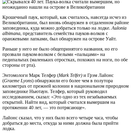
Крошечный паук, который, как считалось, навсегда исчез из
Великобритании, был вновь обнаружен в отдаленном районе
заповедника, куда можно добраться только на лодке.
Aulonia
albimana
, представитель семейства пауков-волков с
оранжевыми лапками, был обнаружен на острове Уайт.
Раньше у него не было общепринятого названия, но его
прозвали пауком-волком с белыми «пальцами» на
педипальпах (маленьких отростках, похожих на ноги, по обе
стороны от рта).
Энтомологи Марк Телфер (
Mark Telfer)
и Грэм Лайонс
(
Graeme Lyons
) обнаружили его более чем в полутора
километрах от прежней колонии в национальном природном
заповеднике Ньютаун. Телфер, который руководил
исследованием, сказал: «Это одно из тех незабываемых
открытий. Найти вид, который считался вымершим на
протяжении 40 лет, — это потрясающе».
Лайонс сказал, что у них было всего четыре часа, чтобы
добраться до места, откуда за ними должна была прийти
лодка.