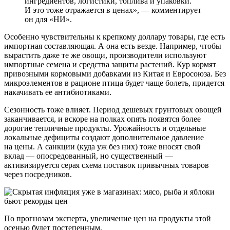
ингредиентов, логистики, топлива и упаковки.
И это тоже отражается в ценах», — комментирует
он для «НИ».
Особенно чувствительны к крепкому доллару товары, где есть
импортная составляющая. А она есть везде. Например, чтобы
вырастить даже те же овощи, производители используют
импортные семена и средства защиты растений. Кур кормят
привозными кормовыми добавками из Китая и Евросоюза. Без
микроэлементов в рационе птица будет чаще болеть, придется
накачивать ее антибиотиками.
Сезонность тоже влияет. Период дешевых грунтовых овощей
заканчивается, и вскоре на полках опять появятся более
дорогие тепличные продукты. Урожайность и отдельные
локальные дефициты создают дополнительное давление
на цены. А санкции (куда уж без них) тоже вносят свой
вклад — опосредованный, но существенный —
активизируется серая схема поставок привычных товаров
через посредников.
По прогнозам эксперта, увеличение цен на продукты этой
осенью будет постепенным.