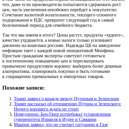
что, даже если производители попытаются сдерживать рост
цен, часть увеличения неизбежно перейдет к покупателю.
Сочетание валютной волатильности, текущего сезонного
подорожания и НДС превратит следующий год в самый
болезненный период для семейного бюджета.
Так что мы имеем в итоге? Цены растут, продукты «худеют»,
качество ухудшается, а новые налоги только усиливают
давление на кошельки россиян. Надежды ЦБ на замедление
инфляции тают с каждой новой инициативой Минфина.
Простым гражданам эксперты советуют готовиться
к постепенному повышению цен и пересматривать
привычную продуктовую корзину: выбирать более дешевые
альтернативы, планировать покупки и быть готовыми
к сокращению премиальных и импортных товаров.
Похожие записи:
Трамп заявил о вражде между Путиным и Зеленским
Трамп рассказал об отношениях Путина и Зеленского:
Ничего хорошего ждать не стоит
Немедленно: Бен-Гвир потребовал установления
суверенитета Израиля в Иудее и Самарии
Макрон заявил, что не считает ситуацию в Газе