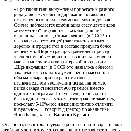
«Производители вынуждены прибегать к разного
рода уловкам, чтобы подорожание оставалось
незамеченным покупателями как можно дольше.
Сейчас наблюдается комбинация сразу двух видов
„незаметной“ инфляции — „скимпфляции“
и „шринкфляции“. „Скимпфляция“ (в СССР это
назвалось пересортицей) заключается в замене
дорогих ингредиентов в составе продукта более
дешевыми. Широко распространенный пример —
увеличение объемов использования пальмового
масла в молочной и кондитерской продукции.
„Шринкфляция“ (в СССР это назвалось обвесом)
заключается в скрытом уменьшении массы или
объема товара при сохранении или
незначительном увеличении цены, например,
пачка сахара становится 900 граммов вместо
одного килограмма. Покупатель, привыкший
брать одно и то же, может этого даже не заметить,
поскольку 5-10%-ное изменение трудно отличить
визуально», — говорит директор по аналитике
Инго Банка, к. э. н.
Василий Кутьин
.
Опасность неконтролируемого роста цен на товары первой
необходимости в том, что спрос на них не зависит от цены.