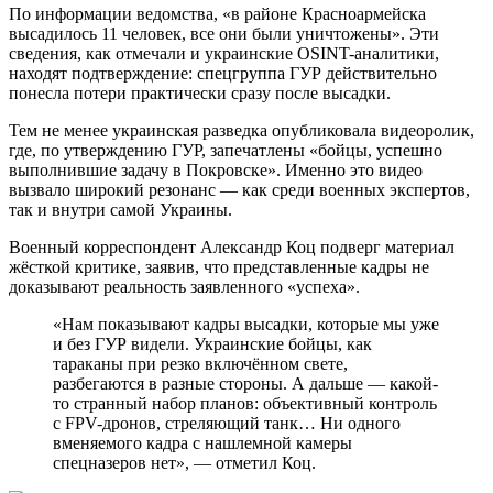
По информации ведомства, «в районе Красноармейска
высадилось 11 человек, все они были уничтожены». Эти
сведения, как отмечали и украинские OSINT-аналитики,
находят подтверждение: спецгруппа ГУР действительно
понесла потери практически сразу после высадки.
Тем не менее украинская разведка опубликовала видеоролик,
где, по утверждению ГУР, запечатлены «бойцы, успешно
выполнившие задачу в Покровске». Именно это видео
вызвало широкий резонанс — как среди военных экспертов,
так и внутри самой Украины.
Военный корреспондент Александр Коц подверг материал
жёсткой критике, заявив, что представленные кадры не
доказывают реальность заявленного «успеха».
«Нам показывают кадры высадки, которые мы уже
и без ГУР видели. Украинские бойцы, как
тараканы при резко включённом свете,
разбегаются в разные стороны. А дальше — какой-
то странный набор планов: объективный контроль
с FPV-дронов, стреляющий танк… Ни одного
вменяемого кадра с нашлемной камеры
спецназеров нет», — отметил Коц.