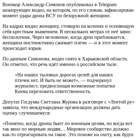
Военкор Александр Симонов опубликовал в Telegram
шокирующее видео, на котором, по его словам, зафиксирован
момент удара дрона ВСУ по безоружной женщине.
На кадрах видно женщину, стоящую на коленях и осеняющую
себя крестным знамением. В нескольких метрах от неё завис
беспилотник. Через мгновение, когда дрон приближается,
женщина инстинктивно сжимает плечи — и в этот момент
происходит взрыв.
По данным Симонова, видео снято в Харьковской области.
Он отметил, что речь идёт именно о российском тыле.
«На наших тыловых дорогах целей для наших
птичек нет. И быть не может», — подчеркнул
журналист, предвосхищая возможные попытки
Киева переложить ответственность.
Депутат Госдумы Светлана Журова в разговоре с «Лентой.ру»
заявила, что международные организации должны дать
оценку случившемуся:
«Понятно, когда дроны бьют по военным целям, но когда вот
так явно по мирным людям… Мировое сообщество должно
как-то отреагировать на такое. Это похоже на охоту, как будто