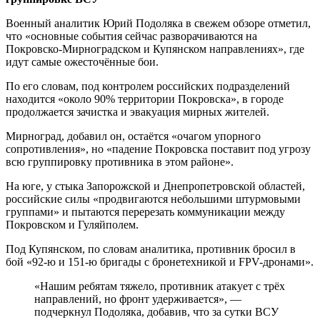
Военный аналитик Юрий Подоляка в свежем обзоре отметил,
что «основные события сейчас разворачиваются на
Покровско-Мирноградском и Купянском направлениях», где
идут самые ожесточённые бои.
По его словам, под контролем российских подразделений
находится «около 90% территории Покровска», в городе
продолжается зачистка и эвакуация мирных жителей.
Мирноград, добавил он, остаётся «очагом упорного
сопротивления», но «падение Покровска поставит под угрозу
всю группировку противника в этом районе».
На юге, у стыка Запорожской и Днепропетровской областей,
российские силы «продвигаются небольшими штурмовыми
группами» и пытаются перерезать коммуникации между
Покровском и Гуляйполем.
Под Купянском, по словам аналитика, противник бросил в
бой «92-ю и 151-ю бригады с бронетехникой и FPV-дронами».
«Нашим ребятам тяжело, противник атакует с трёх
направлений, но фронт удерживается», —
подчеркнул Подоляка, добавив, что за сутки ВСУ