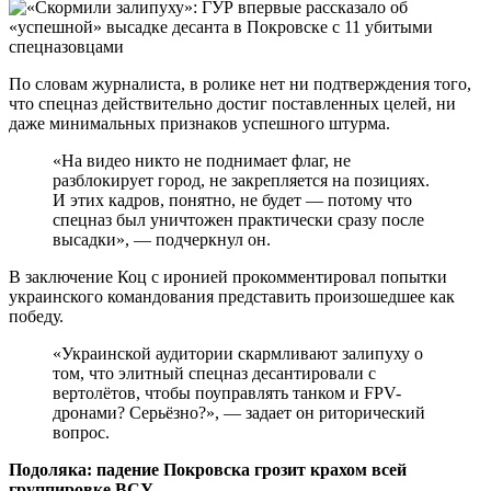
По словам журналиста, в ролике нет ни подтверждения того,
что спецназ действительно достиг поставленных целей, ни
даже минимальных признаков успешного штурма.
«На видео никто не поднимает флаг, не
разблокирует город, не закрепляется на позициях.
И этих кадров, понятно, не будет — потому что
спецназ был уничтожен практически сразу после
высадки», — подчеркнул он.
В заключение Коц с иронией прокомментировал попытки
украинского командования представить произошедшее как
победу.
«Украинской аудитории скармливают залипуху о
том, что элитный спецназ десантировали с
вертолётов, чтобы поуправлять танком и FPV-
дронами? Серьёзно?», — задает он риторический
вопрос.
Подоляка: падение Покровска грозит крахом всей
группировке ВСУ