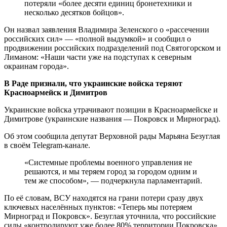
потеряли «более десяти единиц бронетехники и
несколько десятков бойцов».
Он назвал заявления Владимира Зеленского о «рассечении
российских сил» — «полной выдумкой» и сообщил о
продвижении российских подразделений под Святогорском и
Лиманом: «Наши части уже на подступах к северным
окраинам города».
В Раде признали, что украинские войска теряют
Красноармейск и Димитров
Украинские войска утрачивают позиции в Красноармейске и
Димитрове (украинские названия — Покровск и Мирноград).
Об этом сообщила депутат Верховной рады Марьяна Безуглая
в своём Telegram-канале.
«Системные проблемы военного управления не
решаются, и мы теряем город за городом одним и
тем же способом», — подчеркнула парламентарий.
По её словам, ВСУ находятся на грани потери сразу двух
ключевых населённых пунктов: «Теперь мы потеряем
Мирноград и Покровск». Безуглая уточнила, что российские
силы «контролируют уже более 80% территории Покровска».