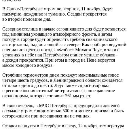
В Санкт-Петербурге утром во вторник, 11 ноября, будет
пасмурно, дождливо и туманно. Осадки прекратятся
во второй половине дня.
Северная столица в начале сегодняшнего дня будет оставаться
под влиянием уходящего атмосферного фронта, а затем
погоду в городе будет определять гребень скандинавского
антициклона, надвигающийся с севера. Как сообщил ведущий
специалист центра погоды «Фобос» Михаил Леус, в таких
условиях в небе над Петербургом станет меньше облаков,
а дожди прекратятся. При этом в город на Неве ворвутся
массы холодного воздуха.
Столбики термометров днем покажут максимальные плюс
четыре-шесть градусов, в Ленинградской области ожидается
от плюс одного до шести. Леус также спрогнозировал
в регионе юго-восточный ветер и атмосферное давление
около нормы, которое составит 761 мм рт. ст.
В свою очередь, в МЧС Петербурга предупредили жителей
о тумане утром с видимостью 500 м и менее и призвали быть
осторожными при передвижении на улицах.
Осадки вернутся в Петербург в среду, 12 ноября, температура