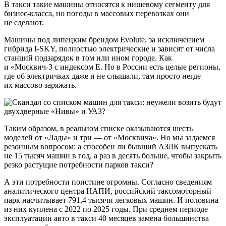
В такси такие машины относятся к нишевому сегменту для
бизнес-класса, но погоды в массовых перевозках они
не сделают.
Машины под липецким брендом Evolute, за исключением
гибрида I-SKY, полностью электрические и зависят от числа
станций подзарядок в том или ином городе. Как
и «Москвич-3 с индексом Е. Но в России есть целые регионы,
где об электричках даже и не слышали, там просто негде
их массово заряжать.
Таким образом, в реальном списке оказываются шесть
моделей от «Лады» и три — от «Москвича». Но мы задаемся
резонным вопросом: а способен ли бывший АЗЛК выпускать
не 15 тысяч машин в год, а раз в десять больше, чтобы закрыть
резко растущие потребности парков такси?
А эти потребности поистине огромны. Согласно сведениям
аналитического центра НАПИ, российский таксомоторный
парк насчитывает 791,4 тысячи легковых машин. И половина
из них куплена с 2022 по 2025 годы. При среднем периоде
эксплуатации авто в такси 40 месяцев замена большинства