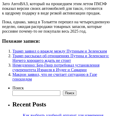
Зато АвтоВАЗ, который на прошедшем этим летом ПМЭФ
показал версии своих автомобилей для такси, готовится
к щедрому подарку в виде резкой активизации продаж.
Пока, однако, завод в Тольятти перешел на четырехдневную
неделю, ожидая распродажи товарных запасов, которые
россияне почему-то не покупали весь 2025 год.
Похожие записи:
Трамп заявил о вражде между Путиным и Зеленским
Трамп рассказал об отношениях Путина и Зеленского:
Ничего хорошего ждать не стоит
Немедленно: Бен-Гвир потребовал установления
суверенитета Израиля в Иудее и Самарии
Макрон заявил, что не считает ситуацию в Газе
геноцидом
Поиск
Поиск
Recent Posts
Как выбрать удобный аппарат для измерения