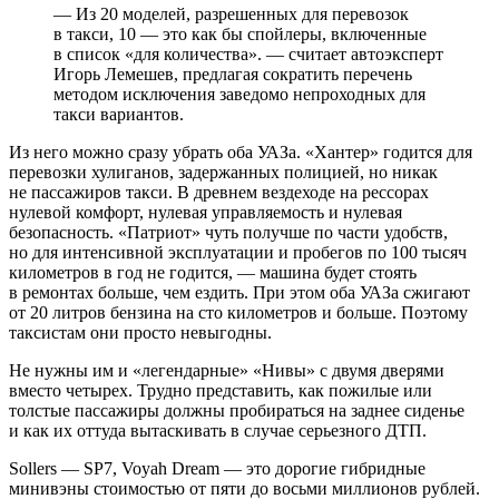
— Из 20 моделей, разрешенных для перевозок
в такси, 10 — это как бы спойлеры, включенные
в список «для количества». — считает автоэксперт
Игорь Лемешев, предлагая сократить перечень
методом исключения заведомо непроходных для
такси вариантов.
Из него можно сразу убрать оба УАЗа. «Хантер» годится для
перевозки хулиганов, задержанных полицией, но никак
не пассажиров такси. В древнем вездеходе на рессорах
нулевой комфорт, нулевая управляемость и нулевая
безопасность. «Патриот» чуть получше по части удобств,
но для интенсивной эксплуатации и пробегов по 100 тысяч
километров в год не годится, — машина будет стоять
в ремонтах больше, чем ездить. При этом оба УАЗа сжигают
от 20 литров бензина на сто километров и больше. Поэтому
таксистам они просто невыгодны.
Не нужны им и «легендарные» «Нивы» с двумя дверями
вместо четырех. Трудно представить, как пожилые или
толстые пассажиры должны пробираться на заднее сиденье
и как их оттуда вытаскивать в случае серьезного ДТП.
Sollers — SP7, Voyah Dream — это дорогие гибридные
минивэны стоимостью от пяти до восьми миллионов рублей.